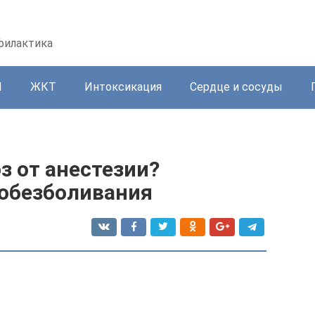
офилактика
И
ЖКТ
Интоксикация
Сердце и сосуды
з от анестезии?
 обезболивания