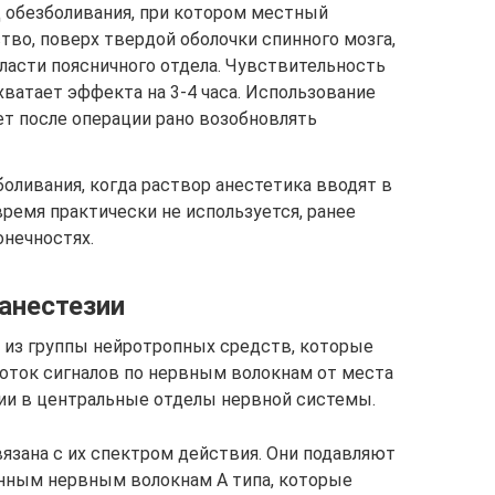
д обезболивания, при котором местный
тво, поверх твердой оболочки спинного мозга,
ласти поясничного отдела. Чувствительность
 хватает эффекта на 3-4 часа. Использование
ет после операции рано возобновлять
боливания, когда раствор анестетика вводят в
время практически не используется, ранее
онечностях.
анестезии
 из группы нейротропных средств, которые
оток сигналов по нервным волокнам от места
ии в центральные отделы нервной системы.
язана с их спектром действия. Они подавляют
анным нервным волокнам А типа, которые