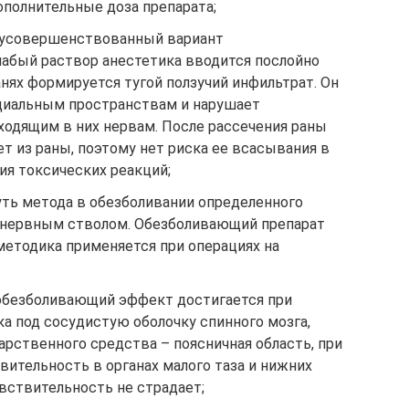
ополнительные доза препарата;
 усовершенствованный вариант
лабый раствор анестетика вводится послойно
нях формируется тугой ползучий инфильтрат. Он
циальным пространствам и нарушает
ходящим в них нервам. После рассечения раны
т из раны, поэтому нет риска ее всасывания в
ия токсических реакций;
уть метода в обезболивании определенного
о нервным стволом. Обезболивающий препарат
 методика применяется при операциях на
обезболивающий эффект достигается при
а под сосудистую оболочку спинного мозга,
рственного средства – поясничная область, при
вительность в органах малого таза и нижних
увствительность не страдает;