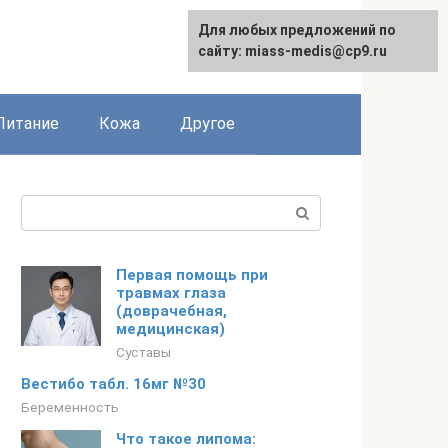
Для любых предложений по
сайту: miass-medis@cp9.ru
Питание
Кожа
Другое
Поиск:
Первая помощь при
травмах глаза
(доврачебная,
медицинская)
Суставы
Вестибо табл. 16мг №30
Беременность
Что такое липома: