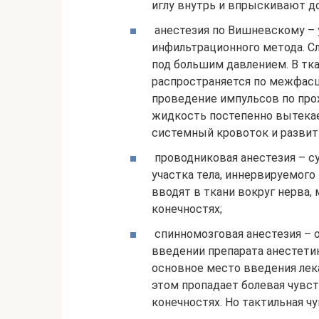
иглу внутрь и впрыскивают д
анестезия по Вишневскому –
инфильтрационного метода. С
под большим давлением. В тка
распространяется по межфас
проведение импульсов по про
жидкость постепенно вытекае
системный кровоток и развит
проводниковая анестезия – с
участка тела, иннервируемог
вводят в ткани вокруг нерва,
конечностях;
спинномозговая анестезия – 
введении препарата анестетик
основное место введения лека
этом пропадает болевая чувст
конечностях. Но тактильная ч