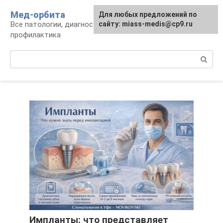
Перейти
Мед-орбита
Для любых предложений по
к
Все патологии, диагностика, лечение,
сайту: miass-medis@cp9.ru
контенту
профилактика
Поиск:
Импланты: что представляет