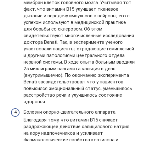
мембран клеток головного мозга. Учитывая тот
факт, что витамин В15 улучшает тканевое
дыхание и передачу импульсов в нейроны, его с
успехом используют в медицинской практике
для борьбы со склерозом. Об этом
свидетельствуют многочисленные исследования
доктора Benati. Так, в эксперименте ученого
участвовали пациенты, страдающие гемиплегией
и другими патологиями центрального отдела
нервной системы. В ходе опыта больным вводили
25 миллиграмм пангамата кальция в день
(внутримышечно). По окончанию эксперимента
Benati засвидетельствовал, что у пациентов
повысился эмоциональный статус, уменьшилось
расстройство речи и улучшилось состояние
здоровья.
Болезни опорно-двигательного аппарата.
Благодаря тому, что витамин В15 снижает
раздражающее действие салицилового натрия
на кору надпочечников и усиливает
фармакологические свойства кортизона и