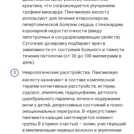
креатина, что сопровождается улучшением
трофики миокарда. Пангамовую кислоту
используют для лечения атеросклероза,
гипертонической болезни сердца, стенокардии,
коронарной недостаточности (ввиду
липотропных и сосудорасширяющих свойств).
Суточную дозировку подбирает врач в
зависимости от состояния больного и тяжести
течения патологии (от 30 до 100 миллиграмм в
день).
Неврологические расстройства. Пангамовую
кислоту назначают в составе комплексной
терапии когнитивных расстройств, истерии,
судорог, эпилепсии, гидроцефалии, детского
церебрального паралича, ночного недержания
мочи у детей, депрессивных состояний и психо-
эмоциональных перегрузок. В «присутствии»
пангамата кальция синтезируется элемент
группы В (гормон счастья) – холин, участвующий
в миелинизации нервных волокон и укреплении