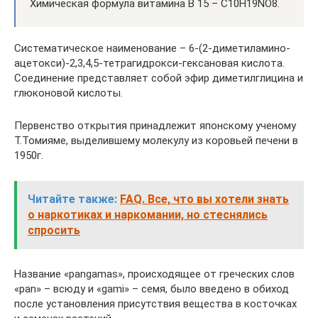
Химическая формула витамина B 15 – C10H19NO8.
Систематическое наименование – 6-(2-диметиламино-
ацетокси)-2,3,4,5-тетрагидрокси-гексановая кислота.
Соединение представляет собой эфир диметилглицина и
глюконовой кислоты.
Первенство открытия принадлежит японскому ученому
Т.Томияме, выделившему молекулу из коровьей печени в
1950г.
Читайте также:
FAQ. Все, что вы хотели знать
о наркотиках и наркомании, но стеснялись
спросить
Название «pangamas», происходящее от греческих слов
«pan» – всюду и «gami» – семя, было введено в обиход
после установления присутствия вещества в косточках