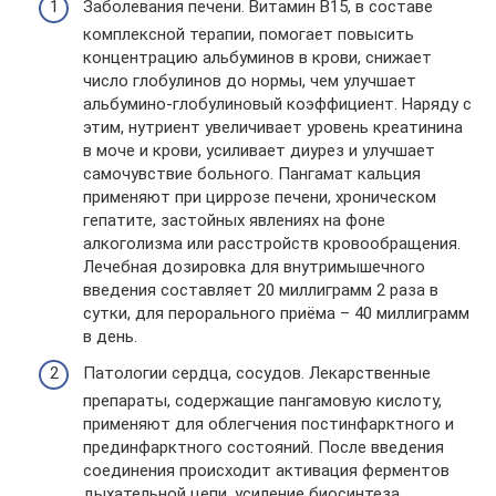
Заболевания печени. Витамин В15, в составе
комплексной терапии, помогает повысить
концентрацию альбуминов в крови, снижает
число глобулинов до нормы, чем улучшает
альбумино-глобулиновый коэффициент. Наряду с
этим, нутриент увеличивает уровень креатинина
в моче и крови, усиливает диурез и улучшает
самочувствие больного. Пангамат кальция
применяют при циррозе печени, хроническом
гепатите, застойных явлениях на фоне
алкоголизма или расстройств кровообращения.
Лечебная дозировка для внутримышечного
введения составляет 20 миллиграмм 2 раза в
сутки, для перорального приёма – 40 миллиграмм
в день.
Патологии сердца, сосудов. Лекарственные
препараты, содержащие пангамовую кислоту,
применяют для облегчения постинфарктного и
прединфарктного состояний. После введения
соединения происходит активация ферментов
дыхательной цепи, усиление биосинтеза