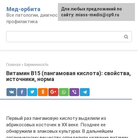
Перейти
Мед-орбита
Для любых предложений по
к
Все патологии, диагностика, лечение,
сайту: miass-medis@cp9.ru
контенту
профилактика
Поиск:
Главная
»
Беременность
Витамин B15 (пангамовая кислота): свойства,
источники, норма
Первый раз пангамовую кислоту выделили из
абрикосовых косточек в XX веке. Позднее ее
обнаружили в злаковых культурах. В дальнейшем
органическому веществу определили название витамин