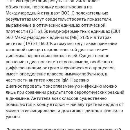
1:10. Интерпретация результатов ИФА более
объективна, поскольку ориентирована на
Международный стандарт ВОЗ. О положительных
результатах могут свидетельствовать показатели,
выраженные в оптических единицах оптической
плотности (ОП ≥1,5); иммуноферментных единицах (EIU)
≥60; Международных единицах (МЕ) ≥125 и в титрах
антител (ТА) ≥1:1600. К этому методу также применим
основной принцип серологической диагностики—
динамика нарастания показателей. Существенное
значение в диагностике токсоплазмоза, особенно в
дифференциации острого и хронического процессов,
имеет определение классов иммуноглобулинов, в
частности антител класса IgM. Надежно
диагностировать токсоплазменную инфекцию можно
лишь при сравнении результатов серологических реакций
в динамике. Антитела всех классов существенно
повышаются к концу второй — началу третьей недели от
момента инфицирования и достигают диагностического
уровня.
Диагноз токсоплазмоза при наличии соответствующей