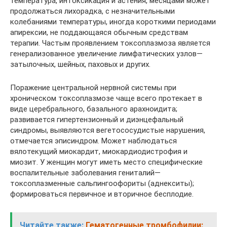
температура, интоксикация и астения, месяцами может
продолжаться лихорадка, с незначительными
колебаниями температуры, иногда короткими периодами
апирексии, не поддающаяся обычным средствам
терапии. Частым проявлением токсоплазмоза является
генерализованное увеличение лимфатических узлов—
затылочных, шейных, паховых и других.
Поражение центральной нервной системы при
хроническом токсоплазмозе чаще всего протекает в
виде церебрального, базального арахноидита;
развивается гипертензионный и диэнцефальный
синдромы, выявляются вегетососудистые нарушения,
отмечается эписиндром. Может наблюдаться
вялотекущий миокардит, миокардиодистрофия и
миозит. У женщин могут иметь место специфические
воспалительные заболевания гениталий—
токсоплазменные сальпингоофориты (аднекситы);
формироваться первичное и вторичное бесплодие.
Читайте также:
Гематогенные тромбофилии: