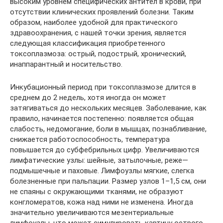
высоким уровнем специфических антител в крови, при
отсутствии клинических проявлений болезни. Таким
образом, наиболее удобной для практического
здравоохранения, с нашей точки зрения, является
следующая классификация приобретенного
токсоплазмоза: острый, подострый, хронический,
инаппарантный и носительство.
Инкубационный период при токсоплазмозе длится в
среднем до 2 недель, хотя иногда он может
затягиваться до нескольких месяцев. Заболевание, как
правило, начинается постепенно: появляется общая
слабость, недомогание, боли в мышцах, познабливание,
снижается работоспособность, температура
повышается до субфебрильных цифр. Увеличиваются
лимфатические узлы: шейные, затылочные, реже—
подмышечные и паховые. Лимфоузлы мягкие, слегка
болезненные при пальпации. Размер узлов 1–1,5 см, они
не спаяны с окружающими тканями, не образуют
конгломератов, кожа над ними не изменена. Иногда
значительно увеличиваются мезентериальные
лимфоузлы, что может симулировать картину острого