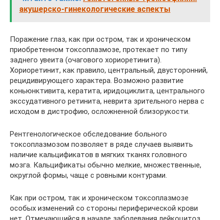
акушерско-гинекологические аспекты
Поражение глаз, как при остром, так и хроническом
приобретенном токсоплазмозе, протекает по типу
заднего увеита (очагового хориоретинита).
Хориоретинит, как правило, центральный, двусторонний,
рецидивирующего характера. Возможно развитие
коньюнктивита, кератита, иридоциклита, центрального
экссудативного ретинита, неврита зрительного нерва с
исходом в дистрофию, осложненной близорукости.
Рентгенологическое обследование больного
токсоплазмозом позволяет в ряде случаев выявить
наличие кальцификатов в мягких тканях головного
мозга. Кальцификаты обычно мелкие, множественные,
округлой формы, чаще с ровными контурами.
Как при остром, так и хроническом токсоплазмозе
особых изменений со стороны периферической крови
нет. Отмечающийся в начале заболевания лейкоцитоз