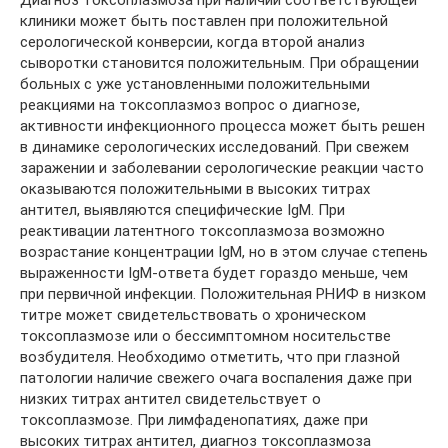
клиники может быть поставлен при положительной
серологической конверсии, когда второй анализ
сыворотки становится положительным. При обращении
больных с уже установленными положительными
реакциями на токсоплазмоз вопрос о диагнозе,
активности инфекционного процесса может быть решен
в динамике серологических исследований. При свежем
заражении и заболевании серологические реакции часто
оказываются положительными в высоких титрах
антител, выявляются специфические IgM. При
реактивации латентного токсоплазмоза возможно
возрастание концентрации IgM, но в этом случае степень
выраженности IgM-ответа будет гораздо меньше, чем
при первичной инфекции. Положительная РНИФ в низком
титре может свидетельствовать о хроническом
токсоплазмозе или о бессимптомном носительстве
возбудителя. Необходимо отметить, что при глазной
патологии наличие свежего очага воспаления даже при
низких титрах антител свидетельствует о
токсоплазмозе. При лимфаденопатиях, даже при
высоких титрах антител, диагноз токсоплазмоза