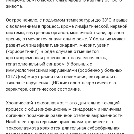
живота.
Острое начало, с подъемом температуры до 38°С и выше
с вовлечением в процесс, кроме лимфатической, нервной
системы, внутренних органов, мышечной ткани, органов
зрения, отмечается значительно реже. У больных может
развиться энцефалит, миокардит, миозит, увеит
(хориоретинит). В ряде случаев отмечается
кратковременная розеолезно-папулезная сыпь,
гепатолиенальный синдром. У больных с
иммунологическими нарушениями (особенно у больных
СПИДом) могут развиться пневмония, энтероколит,
тяжелые нарушения ЦНС кистозно-некротического
характера, септическое состояние.
Хронический токсоплазмоз— это длительно текущий
процесс с общеинфекционным синдромом и наличием
органных поражений различной степени выраженности.
Наиболее характерными признаками хронического
токсоплазмоза являются длительная субфебрильная