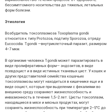
бессимптомного носительства до тяжелых, летальных
форм болезни.
Этиология
Возбудитель токсоплазмоза Toxoplasma gondii
относится к типу Protozoa, подтипу Sporozoа, отряду
Eucoccidia. T.gondii —внутриклеточный паразит, размером
4–7 мкм.
В организме человека T.gondii может паразитировать в
виде пролиферативных форм— эндозитов, в виде
псевдоцист и в виде истинных тканевых цист. У кошек и
других представителей семейства кошачьих
токсоплазмозы могут находиться в кишечнике еще и в
виде ооцист, которые при выделении с фекалиями во
внешнюю среду сохраняют жизнеспособность и
инвазионность в течение 1,5–2 лет. Цисты токсоплазм,
находящиеся в мясе и мясных продуктах, могут
сохранять жизнеспособность при температуре 2–5°C до