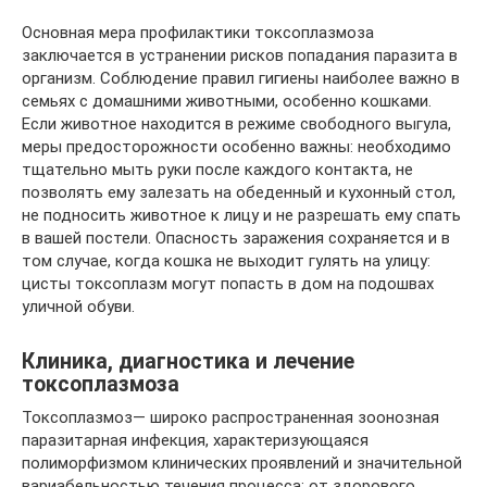
Основная мера профилактики токсоплазмоза
заключается в устранении рисков попадания паразита в
организм. Соблюдение правил гигиены наиболее важно в
семьях с домашними животными, особенно кошками.
Если животное находится в режиме свободного выгула,
меры предосторожности особенно важны: необходимо
тщательно мыть руки после каждого контакта, не
позволять ему залезать на обеденный и кухонный стол,
не подносить животное к лицу и не разрешать ему спать
в вашей постели. Опасность заражения сохраняется и в
том случае, когда кошка не выходит гулять на улицу:
цисты токсоплазм могут попасть в дом на подошвах
уличной обуви.
Клиника, диагностика и лечение
токсоплазмоза
Токсоплазмоз— широко распространенная зоонозная
паразитарная инфекция, характеризующаяся
полиморфизмом клинических проявлений и значительной
вариабельностью течения процесса: от здорового,