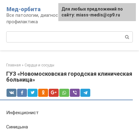
Перейти
Мед-орбита
Для любых предложений по
к
Все патологии, диагностика, лечение,
сайту: miass-medis@cp9.ru
контенту
профилактика
Поиск:
Главная
»
Сердце и сосуды
ГУЗ «Новомосковская городская клиническая
больница»
Инфекционист
Синицына