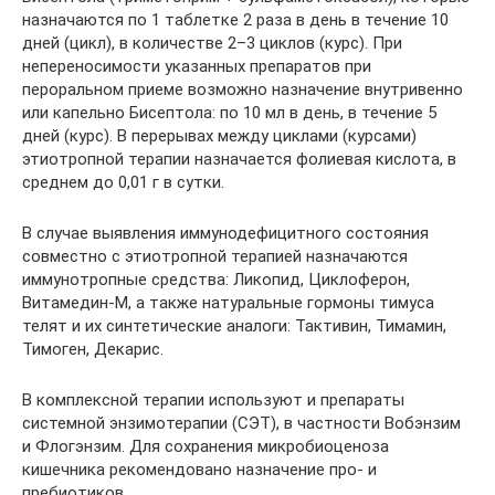
назначаются по 1 таблетке 2 раза в день в течение 10
дней (цикл), в количестве 2–3 циклов (курс). При
непереносимости указанных препаратов при
пероральном приеме возможно назначение внутривенно
или капельно Бисептола: по 10 мл в день, в течение 5
дней (курс). В перерывах между циклами (курсами)
этиотропной терапии назначается фолиевая кислота, в
среднем до 0,01 г в сутки.
В случае выявления иммунодефицитного состояния
совместно с этиотропной терапией назначаются
иммунотропные средства: Ликопид, Циклоферон,
Витамедин-М, а также натуральные гормоны тимуса
телят и их синтетические аналоги: Тактивин, Тимамин,
Тимоген, Декарис.
В комплексной терапии используют и препараты
системной энзимотерапии (СЭТ), в частности Вобэнзим
и Флогэнзим. Для сохранения микробиоценоза
кишечника рекомендовано назначение про- и
пребиотиков.