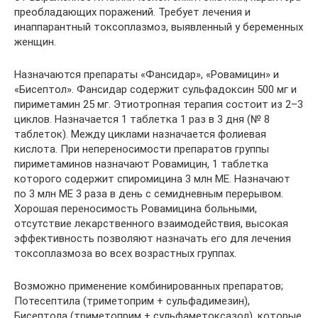
преобладающих поражений. Требует лечения и
инаппарантный токсоплазмоз, выявленный у беременных
женщин.
Назначаются препараты «Фансидар», «Ровамицин» и
«Бисептол». Фансидар содержит сульфадоксин 500 мг и
пириметамин 25 мг. Этиотропная терапия состоит из 2–3
циклов. Назначается 1 таблетка 1 раз в 3 дня (№ 8
таблеток). Между циклами назначается фолиевая
кислота. При непереносимости препаратов группы
пириметаминов назначают Ровамицин, 1 таблетка
которого содержит спиромицина 3 млн МЕ. Назначают
по 3 млн МЕ 3 раза в день с семидневным перерывом.
Хорошая переносимость Ровамицина больными,
отсутствие лекарственного взаимодействия, высокая
эффективность позволяют назначать его для лечения
токсоплазмоза во всех возрастных группах.
Возможно применение комбинированных препаратов;
Потесептила (триметоприм + сульфадимезин),
Бисептола (триметоприм + сульфаметоксазол), которые