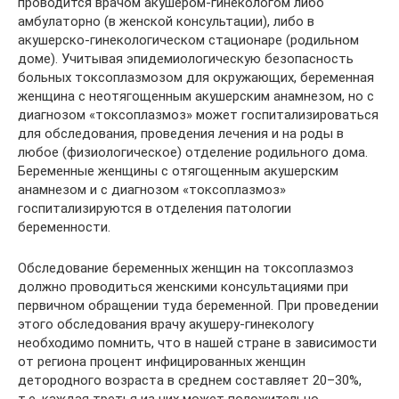
проводится врачом акушером-гинекологом либо
амбулаторно (в женской консультации), либо в
акушерско-гинекологическом стационаре (родильном
доме). Учитывая эпидемиологическую безопасность
больных токсоплазмозом для окружающих, беременная
женщина с неотягощенным акушерским анамнезом, но с
диагнозом «токсоплазмоз» может госпитализироваться
для обследования, проведения лечения и на роды в
любое (физиологическое) отделение родильного дома.
Беременные женщины с отягощенным акушерским
анамнезом и с диагнозом «токсоплазмоз»
госпитализируются в отделения патологии
беременности.
Обследование беременных женщин на токсоплазмоз
должно проводиться женскими консультациями при
первичном обращении туда беременной. При проведении
этого обследования врачу акушеру-гинекологу
необходимо помнить, что в нашей стране в зависимости
от региона процент инфицированных женщин
детородного возраста в среднем составляет 20–30%,
т.е. каждая третья из них может положительно