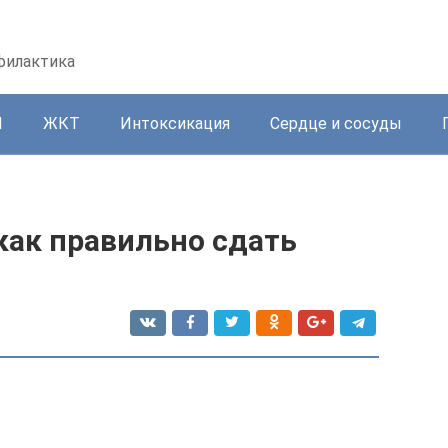
офилактика
И
ЖКТ
Интоксикация
Сердце и сосуды
 как правильно сдать