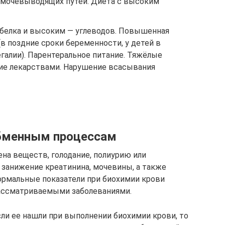
я мочевыводящих путей. Диета с высоким
белка и высоким — углеводов. Повышенная
(в поздние сроки беременности, у детей в
егалии). Парентеральное питание. Тяжёлые
ние лекарствами. Нарушение всасывания
бменным процессам
а веществ, голодание, полиурию или
занижение креатинина, мочевины, а также
ормальные показатели при биохимии крови
ассматриваемыми заболеваниями.
и ее нашли при выполнении биохимии крови, то