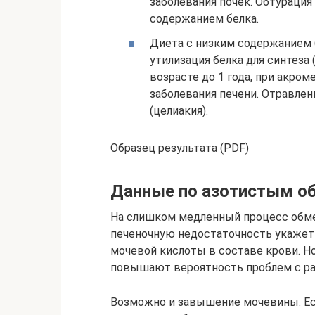
заболевания почек. Обтураци
содержанием белка.
Диета с низким содержанием 
утилизация белка для синтеза 
возрасте до 1 года, при акром
заболевания печени. Отравле
(целиакия).
Образец результата (PDF)
Данные по азотистым о
На слишком медленный процесс обмен
печеночную недостаточность укажет 
мочевой кислоты в составе крови. Н
повышают вероятность проблем с р
Возможно и завышение мочевины. Есл