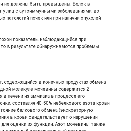
ли не должны быть превышены. Белок в
 у лиц с аутоиммунными заболеваниями, во
ых патологий почек или при наличии опухолей
лохой показатель, наблюдающийся при
сто в результате обнаруживаются проблемы
т, содержащийся в конечных продуктах обмена
 одной молекуле мочевины содержится 2
я в печени из аммиака в процессе его
чки, составляя 40-50% небелкового азота крови.
стояние белкового обмена (экскреторную
ния в крови свидетельствует о нарушении
я для оценки их функции. Азот мочевины также