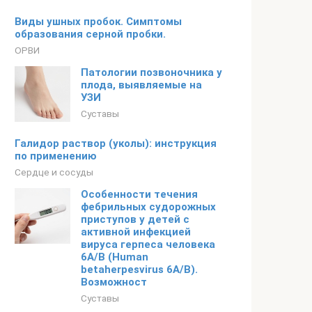
Виды ушных пробок. Симптомы
образования серной пробки.
ОРВИ
Патологии позвоночника у
плода, выявляемые на
УЗИ
Суставы
Галидор раствор (уколы): инструкция
по применению
Сердце и сосуды
Особенности течения
фебрильных судорожных
приступов у детей с
активной инфекцией
вируса герпеса человека
6А/В (Human
betaherpesvirus 6A/В).
Возможност
Суставы