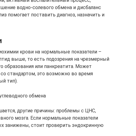
и, активный воспалительный процесс,
ушение водно-солевого обмена и дисбаланс
из помогает поставить диагноз, назначить и
и
иохимии крови на нормальные показатели –
птид выше, то есть подозрения на чрезмерный
го образования или панкреатита. Может
со стандартом, это возможно во время
ый тип).
углеводного обмена
ается, другие причины: проблемы с ЦНС,
вного мозга. Если нормальные показатели
ых занижены, стоит проверить эндокринную