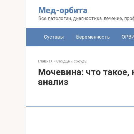
Перейти
Мед-орбита
к
контенту
Все патологии, диагностика, лечение, пр
Суставы
Беременность
ОРВ
Главная
»
Сердце и сосуды
Мочевина: что такое,
анализ