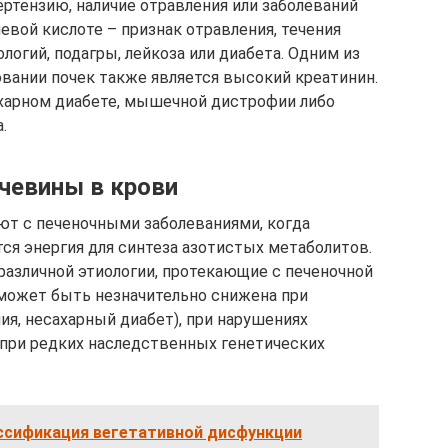
ертензию, наличие отравления или заболеваний
евой кислоте – признак отравления, течения
огий, подагры, лейкоза или диабета. Одним из
вании почек также является высокий креатинин.
ахарном диабете, мышечной дистрофии либо
.
чевины в крови
т с печеночными заболеваниями, когда
я энергия для синтеза азотистых метаболитов.
 различной этиологии, протекающие с печеночной
может быть незначительно снижена при
ия, несахарный диабет), при нарушениях
при редких наследственных генетических
ссификация вегетативной дисфункции