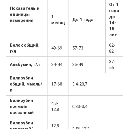
От 1
Показатель и
года
единицы
1
до
До 1 года
измерения
месяц
14-
15
лет
Белок общий,
62-
49-69
57-73
г/л
82
37-
Альбумин, г/л
34-44
36-49
55
Билирубин
общий, ммоль/
17-68
3,4-20,7
л
Билирубин
4,3-
прямой/
0,83-3,4
12,8
связанный
Билирубин
12,8-