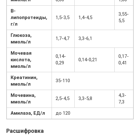
В-
3,55-
липопротеиды,
1,5-3,5
1,4-4,5
5,5
г/л
Глюкоза,
1,7-4,7
3,3-6,1
ммоль/л
Мочевая
0,14-
0,17-
кислота,
0,14-0,21
0,29
0,41
ммоль/л
Креатинин,
35-110
ммоль/л
Мочевина,
4,3-
2,5-4,5
3,3-5,8
ммоль/л
7,3
Амилаза, ЕД/л
до 120
Расшифровка