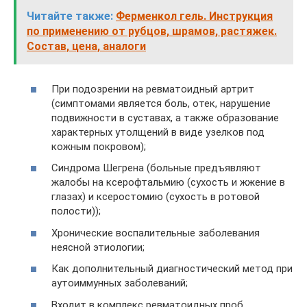
Читайте также:
Ферменкол гель. Инструкция
по применению от рубцов, шрамов, растяжек.
Состав, цена, аналоги
При подозрении на ревматоидный артрит
(симптомами является боль, отек, нарушение
подвижности в суставах, а также образование
характерных утолщений в виде узелков под
кожным покровом);
Синдрома Шегрена (больные предъявляют
жалобы на ксерофтальмию (сухость и жжение в
глазах) и ксеростомию (сухость в ротовой
полости));
Хронические воспалительные заболевания
неясной этиологии;
Как дополнительный диагностический метод при
аутоиммунных заболеваний;
Входит в комплекс ревматоидных проб.