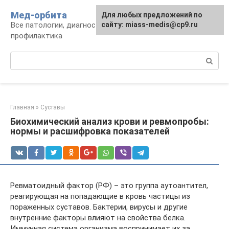
Перейти
Мед-орбита
Для любых предложений по
к
Все патологии, диагностика, лечение,
сайту: miass-medis@cp9.ru
контенту
профилактика
Поиск:
Главная
»
Суставы
Биохимический анализ крови и ревмопробы:
нормы и расшифровка показателей
Ревматоидный фактор (РФ) – это группа аутоантител,
реагирующая на попадающие в кровь частицы из
пораженных суставов. Бактерии, вирусы и другие
внутренние факторы влияют на свойства белка.
Иммунная система организма воспринимает их за