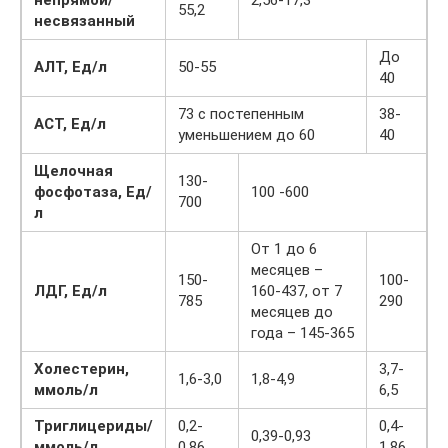
непрямой/
2,56-17,3
55,2
несвязанный
До
АЛТ, Ед/л
50-55
40
73 с постепенным
38-
АСТ, Ед/л
уменьшением до 60
40
Щелочная
130-
фосфотаза, Ед/
100 -600
700
л
От 1 до 6
месяцев –
150-
100-
ЛДГ, Ед/л
160-437, от 7
785
290
месяцев до
года – 145-365
Холестерин,
3,7-
1,6-3,0
1,8-4,9
ммоль/л
6,5
Триглицериды/
0,2-
0,4-
0,39-0,93
ммоль/л
0,86
1,86