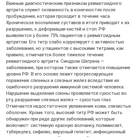
Важным диагностическим признаком ревматоидного
артрита служит скованность в конечностях после
пробуждения, которая проходит в течение часа.
Хроническое воспаление суставов в итоге приводит к их
разрушению, к деформации кистей и стоп. РФ
выявляется у более 75% пациентов с ревматоидным
артритом. Его титр слабо коррелирует с активностью
заболевания, но у пациентов с высокими титрами, как
правило, отмечается более тяжелое течение
ревматоидного артрита. Синдром Шегрена —
заболевание, при котором также отмечается повышение
уровня РФ. В его основе лежит прогрессирующее
поражение слюнных и слезных желез вследствие их
ошибочного разрушения иммунной системой человека.
Нарушение выделения слюны проявляется сухостью во
рту, разрушение слезных желез — сухостью глаз.
Отмечается недостаточное увлажнение кожи, слизистых
оболочек. Кроме того, высокий титр РФ может быть
обнаружен при ряде других заболеваний, которые
включают: системную красную волчанку, полимиозит,
туберкулез, сифилис, вирусный гепатит, инфекционный