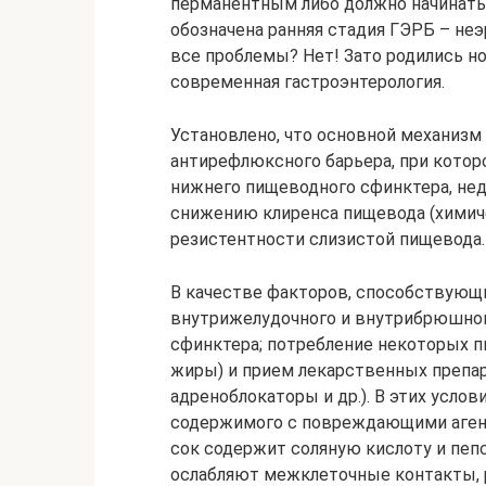
перманентным либо должно начинатьс
обозначена ранняя стадия ГЭРБ – не
все проблемы? Нет! Зато родились н
современная гастроэнтерология.
Установлено, что основной механизм
антирефлюксного барьера, при кото
нижнего пищеводного сфинктера, нед
снижению клиренса пищевода (химич
резистентности слизистой пищевода.
В качестве факторов, способствую
внутрижелудочного и внутрибрюшног
сфинктера; потребление некоторых п
жиры) и прием лекарственных препар
адреноблокаторы и др.). В этих усло
содержимого с повреждающими аген
сок содержит соляную кислоту и пепс
ослабляют межклеточные контакты,