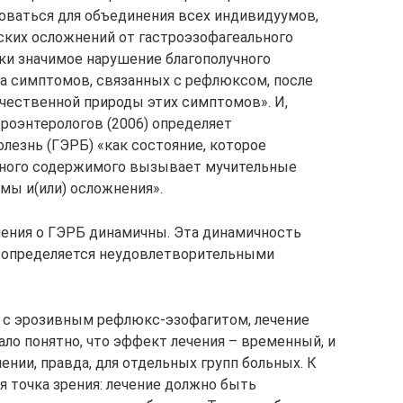
оваться для объединения всех индивидуумов,
ских осложнений от гастроэзофагеального
и значимое нарушение благополучного
за симптомов, связанных с рефлюксом, после
чественной природы этих симптомов». И,
троэнтерологов (2006) определяет
езнь (ГЭРБ) «как состояние, которое
чного содержимого вызывает мучительные
ы и(или) осложнения».
ления о ГЭРБ динамичны. Эта динамичность
о определяется неудовлетворительными
сь с эрозивным рефлюкс-эзофагитом, лечение
тало понятно, что эффект лечения – временный, и
ении, правда, для отдельных групп больных. К
я точка зрения: лечение должно быть