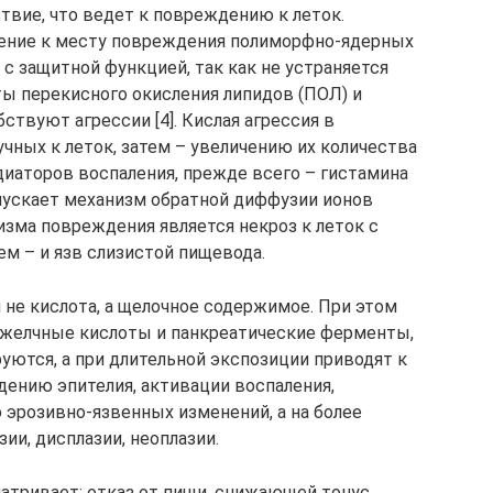
вие, что ведет к повреждению к леток.
ление к месту повреждения полиморфно-ядерных
с защитной функцией, так как не устраняется
ты перекисного окисления липидов (ПОЛ) и
твуют агрессии [4]. Кислая агрессия в
чных к леток, затем – увеличению их количества
иаторов воспаления, прежде всего – гистамина
запускает механизм обратной диффузии ионов
изма повреждения является некроз к леток с
м – и язв слизистой пищевода.
 не кислота, а щелочное содержимое. При этом
желчные кислоты и панкреатические ферменты,
уются, а при длительной экспозиции приводят к
ению эпителия, активации воспаления,
эрозивно-язвенных изменений, а на более
ии, дисплазии, неоплазии.
атривает: отказ от пищи, снижающей тонус