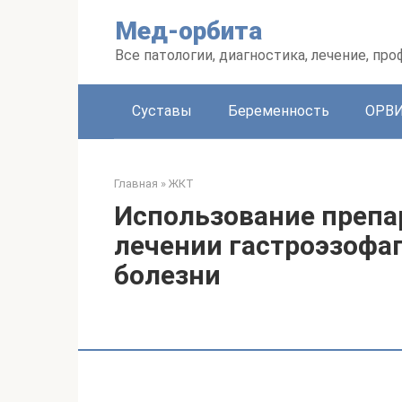
Перейти
Мед-орбита
к
контенту
Все патологии, диагностика, лечение, пр
Суставы
Беременность
ОРВ
Главная
»
ЖКТ
Использование препа
лечении гастроэзофа
болезни