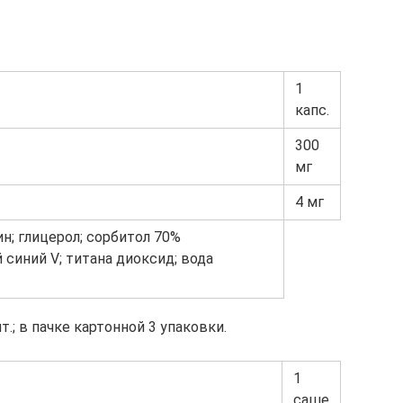
1
капс.
300
мг
4 мг
; глицерол; сорбитол 70%
синий V; титана диоксид; вода
.; в пачке картонной 3 упаковки.
1
саше