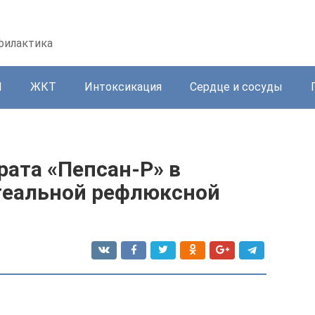
офилактика
И
ЖКТ
Интоксикация
Сердце и сосуды
рата «Пепсан-Р» в
геальной рефлюксной