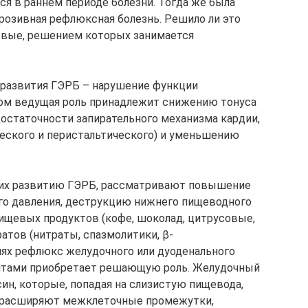
я в раннем периоде болезни. Тогда же была
эрозивная рефлюксная болезнь. Решило ли это
овые, решением которых занимается
 развития ГЭРБ – нарушение функции
ром ведущая роль принадлежит снижению тонуса
остаточности запирательного механизма кардии,
еского и перистальтического) и уменьшению
щих развитию ГЭРБ, рассматривают повышение
о давления, деструкцию нижнего пищеводного
ищевых продуктов (кофе, шоколад, цитрусовые,
атов (нитраты, спазмолитики, β-
виях рефлюкс желудочного или дуоденального
тами приобретает решающую роль. Желудочный
ин, которые, попадая на слизистую пищевода,
 расширяют межклеточные промежутки,