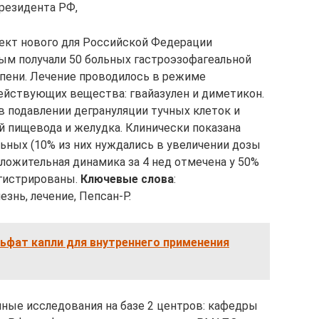
резидента РФ,
кт нового для Российской Федерации
рым получали 50 больных гастроэзофагеальной
пени. Лечение проводилось в режиме
ействующих вещества: гвайазулен и диметикон.
в подавлении дегрануляции тучных клеток и
й пищевода и желудка. Клинически показана
ьных (10% из них нуждались в увеличении дозы
ложительная динамика за 4 нед отмечена у 50%
гистрированы.
Ключевые слова
:
знь, лечение, Пепсан-Р.
ьфат капли для внутреннего применения
ные исследования на базе 2 центров: кафедры