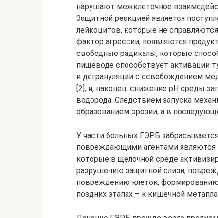
нарушают межклеточное взаимодейст
Защитной реакцией является поступ
лейкоцитов, которые не справляются 
фактор агрессии, появляются продук
свободные радикалы, которые способс
пищеводе способствует активации ту
и дегрануляции с освобождением мед
[2], и, наконец, снижение рН среды 
водорода. Следствием запуска механ
образованием эрозий, а в последующе
У части больных ГЭРБ забрасывается
повреждающими агентами являются 
которые в щелочной среде активизир
разрушению защитной слизи, поврежд
повреждению клеток, формированию 
поздних этапах – к кишечной метаплаз
Лечение ГЭРБ прежде всего предусм