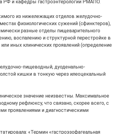
а РФ и кафедры гастроэнтерологии РМАПО.
имого из нижележащих отделов желудочно-
местах физиологических сужений (сфинктеров),
омически разные отделы пищеварительного
ению, воспалению и структурной перестройке в
 или иных клинических проявлений (определение
желудочно-пищеводный, дуоденально-
олстой кишки в тонкую через илеоцекальный
иническое значение неизвестны. Максимальное
дному рефлюксу, что связано, скорее всего, с
ми проявлениями и диагностическими
статировала: «Термин «гастроэзофагеальная