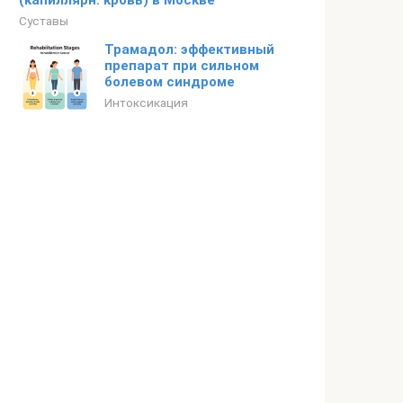
(капиллярн. кровь) в Москве
Суставы
Трамадол: эффективный
препарат при сильном
болевом синдроме
Интоксикация