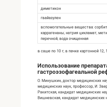
диметикон
гвайазулен
вспомогательные вещества: сорбит
каррагенаны; натрия цикламат; мет
перечной; вода очищенная
в саше по 10 г; в пачке картонной 12, 
Использование препарата
гастроэзофагеальной ре
О. Минушкин, доктор медицинских нау
медицинских наук, профессор, И. Зве
Ракитская, кандидат медицинских нау
Вишневская, кандидат медицинских н