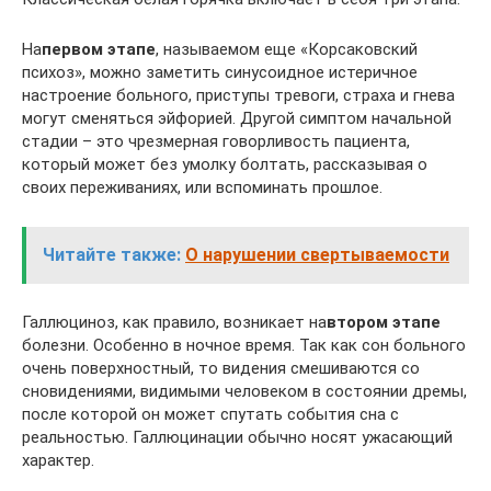
На
первом этапе
, называемом еще «Корсаковский
психоз», можно заметить синусоидное истеричное
настроение больного, приступы тревоги, страха и гнева
могут сменяться эйфорией. Другой симптом начальной
стадии – это чрезмерная говорливость пациента,
который может без умолку болтать, рассказывая о
своих переживаниях, или вспоминать прошлое.
Читайте также:
О нарушении свертываемости
Галлюциноз, как правило, возникает на
втором этапе
болезни. Особенно в ночное время. Так как сон больного
очень поверхностный, то видения смешиваются со
сновидениями, видимыми человеком в состоянии дремы,
после которой он может спутать события сна с
реальностью. Галлюцинации обычно носят ужасающий
характер.