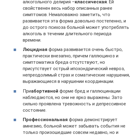
алкогольного делирия –
классическая
. Ей
свойственен весь набор описанных ранее
симптомов. Немаловажно заметить, что
развивается эта форма довольно постепенно, и
до острого психоза больной может употреблять
алкоголь в течении длительного периода
времени.
Люцидная
форма развивается очень быстро,
практически внезапно, причем галлюциноз и
симптоматика бреда отсутствуют, но
присутствует острый ипохондрический невроз,
непреодолимый страх и соматические нарушения,
выражающиеся в нарушении координации.
При
абортивной
форме бред и галлюцинации
наблюдаются, но они не ярко выражены. Зато
сильно проявлена тревожность и депрессивное
состояние.
Профессиональная
форма демонстрирует
амнезию, больной может забывать события не
только произошедшие совсем недавно, но и