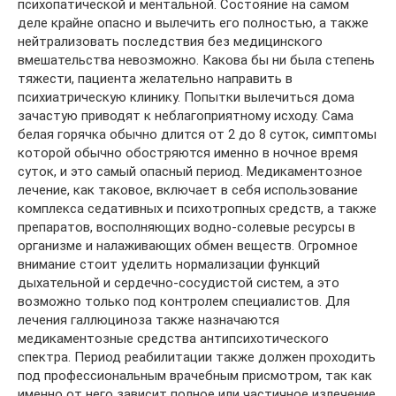
психопатической и ментальной. Состояние на самом
деле крайне опасно и вылечить его полностью, а также
нейтрализовать последствия без медицинского
вмешательства невозможно. Какова бы ни была степень
тяжести, пациента желательно направить в
психиатрическую клинику. Попытки вылечиться дома
зачастую приводят к неблагоприятному исходу. Сама
белая горячка обычно длится от 2 до 8 суток, симптомы
которой обычно обостряются именно в ночное время
суток, и это самый опасный период. Медикаментозное
лечение, как таковое, включает в себя использование
комплекса седативных и психотропных средств, а также
препаратов, восполняющих водно-солевые ресурсы в
организме и налаживающих обмен веществ. Огромное
внимание стоит уделить нормализации функций
дыхательной и сердечно-сосудистой систем, а это
возможно только под контролем специалистов. Для
лечения галлюциноза также назначаются
медикаментозные средства антипсихотического
спектра. Период реабилитации также должен проходить
под профессиональным врачебным присмотром, так как
именно от него зависит полное или частичное излечение