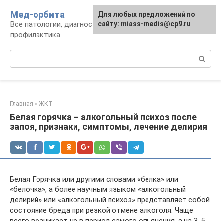
Перейти
Мед-орбита
Для любых предложений по
к
Все патологии, диагностика, лечение,
сайту: miass-medis@cp9.ru
контенту
профилактика
Поиск:
Главная
»
ЖКТ
Белая горячка – алкогольный психоз после
запоя, признаки, симптомы, лечение делирия
Белая Горячка или другими словами «белка» или
«белочка», а более научным языком «алкогольный
делирий» или «алкогольный психоз» представляет собой
состояние бреда при резкой отмене алкоголя. Чаще
всего возникает не в период самого опьянения, а на 3-5