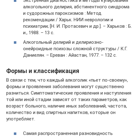
Экстренная диагностика и методы купирования
алкогольного делирия, абстинентного синдрома
и судорожных пароксизмов : Метод.
рекомендации / Харьк. НИИ неврологии и
психиатрии; [Н. И. Протасевич и др.]. – Харьков : Б.
и., 1988. – 13 с.
Алкогольный делирий и делириозно-
онейроидные психозы сложной структуры / К.Г.
Даниелян. – Ереван : Айастан, 1977. – 132 с.
Формы и классификация
В связи с тем, что каждый алкоголик «пьет по-своему»,
формы и проявления заболевания могут существенно
разниться. Симптоматические проявления и наступления
той или иной стадии зависят от таких параметров, как
возраст больного, наличие иных заболеваний, частота,
количество и вид спиртных напитков, которые он
употребляет.
Самая распространенная разновидность