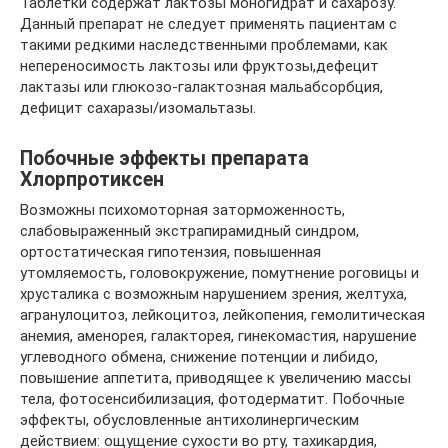
Таблетки содержат лактозы моногидрат и сахарозу.
Данный препарат не следует применять пациентам с
такими редкими наследственными проблемами, как
непереносимость лактозы или фруктозы,дефецит
лактазы или глюкозо-галактозная мальабсорбция,
дефицит сахаразы/изомальтазы.
Побочные эффекты препарата
Хлорпротиксен
Возможны психомоторная заторможенность,
слабовыраженный экстрапирамидный синдром,
ортостатическая гипотензия, повышенная
утомляемость, головокружение, помутнение роговицы и
хрусталика с возможным нарушением зрения, желтуха,
агранулоцитоз, лейкоцитоз, лейкопения, гемолитическая
анемия, аменорея, галакторея, гинекомастия, нарушение
углеводного обмена, снижение потенции и либидо,
повышение аппетита, приводящее к увеличению массы
тела, фотосенсибилизация, фотодерматит. Побочные
эффекты, обусловленные антихолинергическим
действием: ощущение сухости во рту, тахикардия,