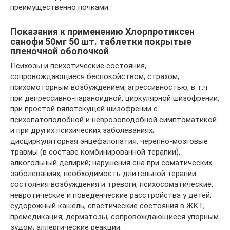
преимущественно почками.
Показания к применению Хлорпротиксен
санофи 50мг 50 шт. таблетки покрытые
пленочной оболочкой
Психозы и психотические состояния,
сопровождающиеся беспокойством, страхом,
психомоторным возбуждением, агрессивностью, в т.ч.
при депрессивно-параноидной, циркулярной шизофрении,
при простой вялотекущей шизофрении с
психопатоподобной и неврозоподобной симптоматикой
и при других психических заболеваниях;
дисциркуляторная энцефалопатия, черепно-мозговые
травмы (в составе комбинированной терапии),
алкогольный делирий; нарушения сна при соматических
заболеваниях; необходимость длительной терапии
состояния возбуждения и тревоги, психосоматические,
невротические и поведенческие расстройства у детей;
судорожный кашель, спастические состояния в ЖКТ;
премедикация; дерматозы, сопровождающиеся упорным
зудом; аллергические реакции.