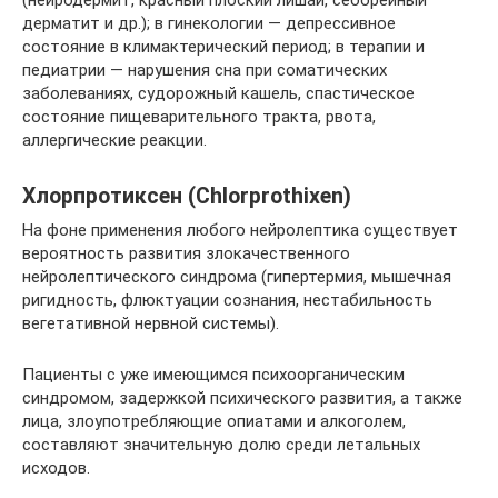
(нейродермит, красный плоский лишай, себорейный
дерматит и др.); в гинекологии — депрессивное
состояние в климактерический период; в терапии и
педиатрии — нарушения сна при соматических
заболеваниях, судорожный кашель, спастическое
состояние пищеварительного тракта, рвота,
аллергические реакции.
Хлорпротиксен (Chlorprothixen)
На фоне применения любого нейролептика существует
вероятность развития злокачественного
нейролептического синдрома (гипертермия, мышечная
ригидность, флюктуации сознания, нестабильность
вегетативной нервной системы).
Пациенты с уже имеющимся психоорганическим
синдромом, задержкой психического развития, а также
лица, злоупотребляющие опиатами и алкоголем,
составляют значительную долю среди летальных
исходов.