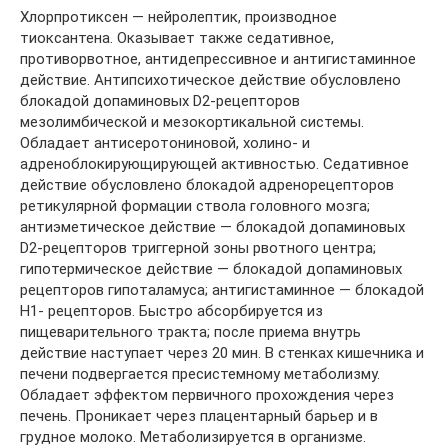
Хлорпротиксен — нейролептик, производное
тиоксантена. Оказывает также седативное,
противорвотное, антидепрессивное и антигистаминное
действие. Антипсихотическое действие обусловлено
блокадой допаминовых D2-рецепторов
мезолимбической и мезокортикальной системы.
Обладает антисеротониновой, холино- и
адреноблокирующирующей активностью. Седативное
действие обусловлено блокадой адренорецепторов
ретикулярной формации ствола головного мозга;
антиэметическое действие — блокадой допаминовых
D2-рецепторов триггерной зоны рвотного центра;
гипотермическое действие — блокадой допаминовых
рецепторов гипоталамуса; антигистаминное — блокадой
Н1- рецепторов. Быстро абсорбируется из
пищеварительного тракта; после приема внутрь
действие наступает через 20 мин. В стенках кишечника и
печени подвергается пресистемному метаболизму.
Обладает эффектом первичного прохождения через
печень. Проникает через плацентарный барьер и в
грудное молоко. Метаболизируется в организме.