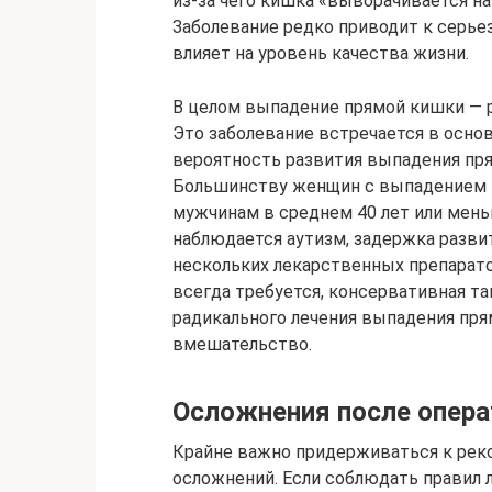
из-за чего кишка «выворачивается на
Заболевание редко приводит к серь
влияет на уровень качества жизни.
В целом выпадение прямой кишки — ред
Это заболевание встречается в основ
вероятность развития выпадения пря
Большинству женщин с выпадением пр
мужчинам в среднем 40 лет или мень
наблюдается аутизм, задержка разви
нескольких лекарственных препарато
всегда требуется, консервативная та
радикального лечения выпадения пря
вмешательство.
Осложнения после опер
Крайне важно придерживаться к рек
осложнений. Если соблюдать правил 