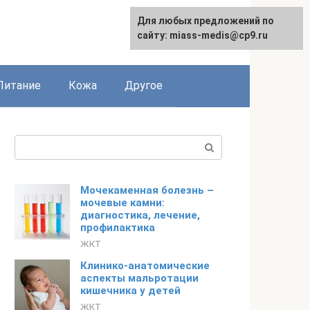
Для любых предложений по
сайту: miass-medis@cp9.ru
Питание
Кожа
Другое
Поиск:
Мочекаменная болезнь –
мочевые камни:
диагностика, лечение,
профилактика
ЖКТ
Клинико-анатомические
аспекты мальротации
кишечника у детей
ЖКТ