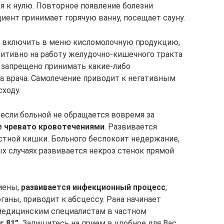
я к нулю. Повторное появление болезни
циент принимает горячую ванну, посещает сауну.
т включить в меню кисломолочную продукцию,
зитивно на работу желудочно-кишечного тракта
и запрещено принимать какие-либо
а врача. Самолечение приводит к негативным
ходу.
 если больной не обращается вовремя за
 чревато кровотечениями
. Развивается
стной кишки. Больного беспокоит недержание,
х случаях развивается некроз стенок прямой
гиены,
развивается инфекционный процесс
,
аны, приводит к абсцессу. Рана начинает
 медицинским специалистам в частном
 81”.
Запишитесь на прием в удобное для Вас