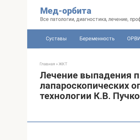
Перейти
Мед-орбита
к
контенту
Все патологии, диагностика, лечение, пр
Суставы
Беременность
ОРВ
Главная
»
ЖКТ
Лечение выпадения 
лапароскопических о
технологии К.В. Пучк