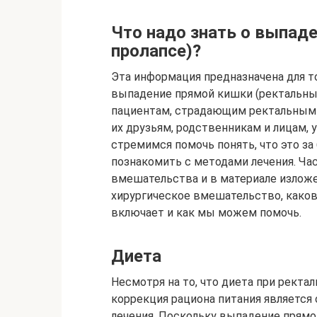
Что надо знать о выпад
пролапсе)?
Эта информация предназначена для то
выпадение прямой кишки (ректальный
пациентам, страдающим ректальным 
их друзьям, родственникам и лицам,
стремимся помочь понять, что это за
познакомить с методами лечения. Час
вмешательства и в материале излож
хирургическое вмешательство, каков
включает и как мы можем помочь.
Диета
Несмотря на то, что диета при ректа
коррекция рациона питания является
лечения. Поскольку выпадение прямо