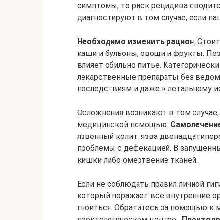
симптомы, то риск рецидива сводитс
диагностируют в том случае, если па
Необходимо изменить рацион
. Стои
каши и бульоны, овощи и фрукты. По
влияет обильно питье. Категорическ
лекарственные препараты без ведом
последствиям и даже к летальному ис
Осложнения возникают в том случае,
медицинской помощью.
Самолечение
язвенный колит, язва двенадцатипер
проблемы с дефекацией. В запущенны
кишки либо омертвение тканей.
Если не соблюдать правил личной ги
который поражает все внутренние орг
гноиться. Обратитесь за помощью к
проктологическом центре
„Проктолог