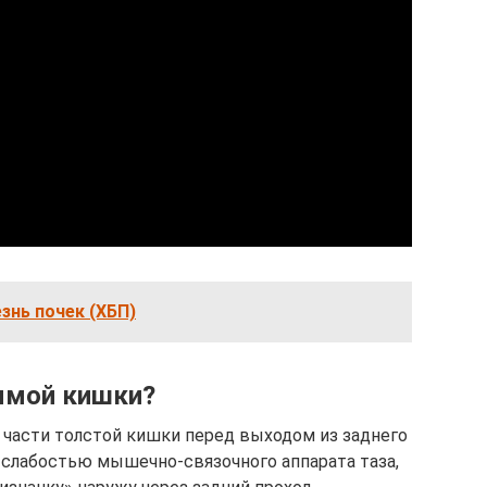
знь почек (ХБП)
ямой кишки?
части толстой кишки перед выходом из заднего
е слабостью мышечно-связочного аппарата таза,