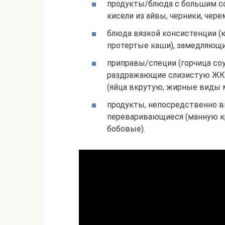
продукты/блюда с большим со
кисели из айвы, черники, чере
блюда вязкой консистенции (к
протертые каши), замедляющи
приправы/специи (горчица соус
раздражающие слизистую ЖКТ
(яйца вкрутую, жирные виды 
продукты, непосредственно 
переваривающиеся (манную кру
бобовые).