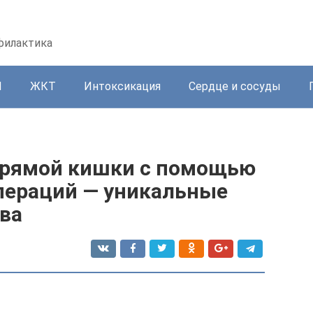
офилактика
И
ЖКТ
Интоксикация
Сердце и сосуды
прямой кишки с помощью
пераций — уникальные
ова