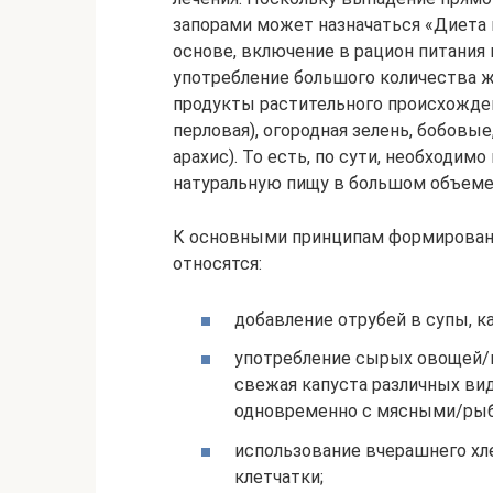
запорами может назначаться «Диета п
основе, включение в рацион питания
употребление большого количества 
продукты растительного происхождени
перловая), огородная зелень, бобовы
арахис). То есть, по сути, необходим
натуральную пищу в большом объеме
К основными принципам формирования
относятся:
добавление отрубей в супы, к
употребление сырых овощей/по
свежая капуста различных вид
одновременно с мясными/рыб
использование вчерашнего хл
клетчатки;