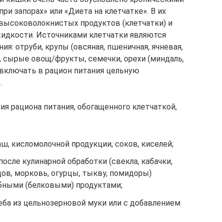
ри запорах» или «Диета на клетчатке». В их
 высоковолокнистых продуктов (клетчатки) и
жидкости. Источниками клетчатки являются
я: отруби, крупы (овсяная, пшеничная, ячневая,
е, сырые овощ/фрукты, семечки, орехи (миндаль,
о включать в рацион питания цельную
.
 рациона питания, обогащенного клетчаткой,
аш, кисломолочной продукции, соков, киселей;
сле кулинарной обработки (свекла, кабачки,
ов, морковь, огурцы, тыкву, помидоры)
ными (белковыми) продуктами;
еба из цельнозерновой муки или с добавлением