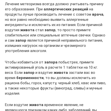
Лечение метеоризма всегда должно учитывать причину
его образования. При
аллергических реакций
на
продукты лучше производить лечение с советом
врача
,
но все равно необходимо выявить аллергенные
ингредиенты и исключить их из питания. Если причиной
вздутия
живота
стал
запор
, то просто примите
слабительное или специальные аптечные свечки. Однако
и сам
запор
является причиной неправильного питания,
излишних нагрузок на организм и чрезмерного
употребления алкоголя.
Чтобы избавиться от
запора
побыстрее, примите
активированный уголь в расчете 1 таблетки на 10 кг.
веса. Если
запор
и вздутие
живота
застали вас во
время
беременности
, то вы должны исключить из
рациона бобы, горох, капусту, черный хлеб, квас или пиво,
а также некоторые фрукты (виноград, сливы) и мучные
изделия.
Если вздутие
живота
временное явление, не
являющееся признаком каких-либо заболеваний, вы