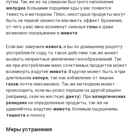
путем. Так же из-за слишком быстрого наполнения
желудка
большими порциями еды у вас появятся
тяжесть и метеоризм. Плюс, некоторые продукты могут
быть не первой свежести или иметь эффект брожения,
от чего у вас явно возникнут сильные
газы
и даже
возможно покалывание в
животе
.
Если вас замучила
изжога
, и вы по домашнему рецепту
употребляете соду, то такое действие так же может
вызвать неприятные увеличения газообразований. Так
же при употреблении мало сочетаемых продуктов может
возникнуть вздутие
живота
. Вздутие может быть и при
длительном
запоре
, так как избавление от лишних
газов
почти невозможно. Так же метеоризм может
происходить, если вы резко перешли на другой рацион
(например, сели на жесткую
диету
). При
аллергических
реакциях
на определенные продукты, так же не
удивляйтесь вздутию
живота
, болевым ощущениям,
тошноте
и поносу.
Меры устранения