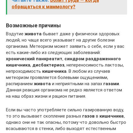
Читайте также:
Болит грудь — когда
обращаться к маммологу?
Возможные причины
Вздутие
живота
бывает даже у физически здоровых
людей, но чаще всего указывает на другие болезни
организма. Метеоризм может заявить о себе, если у вас
есть какие-либо из следующих заболеваний:
хронический панкреатит
,
синдром раздраженного
кишечника
,
дисбактериоз
, непереносимость лактозы,
непроходимость
кишечника
. В любом из случаев
метеоризм проявляется болевыми ощущениями,
распиранием
живота
и неприятными на запах
газами
.
Данная реакция организма не редко является ответом
на наш образ жизни и рацион питания.
Если вы часто употребляете сильно газированную воду,
то это вызывает скопление разных
газов
в
кишечнике
,
однако они не так опасны, потому что довольно быстро
всасываются в стенки, либо выходят естественным