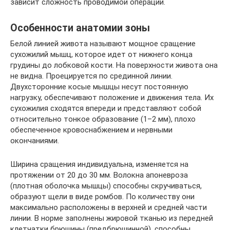
зависит сложность проводимой операции.
Особенности анатомии зоны
Белой линией живота называют мощное сращение
сухожилий мышц, которое идет от нижнего конца
грудины до лобковой кости. На поверхности живота она
не видна. Проецируется по срединной линии.
Двухсторонние косые мышцы несут постоянную
нагрузку, обеспечивают положение и движения тела. Их
сухожилия сходятся впереди и представляют собой
относительно тонкое образование (1–2 мм), плохо
обеспеченное кровоснабжением и нервными
окончаниями.
Ширина сращения индивидуальна, изменяется на
протяжении от 20 до 30 мм. Волокна апоневроза
(плотная оболочка мышцы) способны скручиваться,
образуют щели в виде ромбов. По количеству они
максимально расположены в верхней и средней части
линии. В норме заполнены жировой тканью из передней
клетчатки брюшины (предбрюшинной), способны