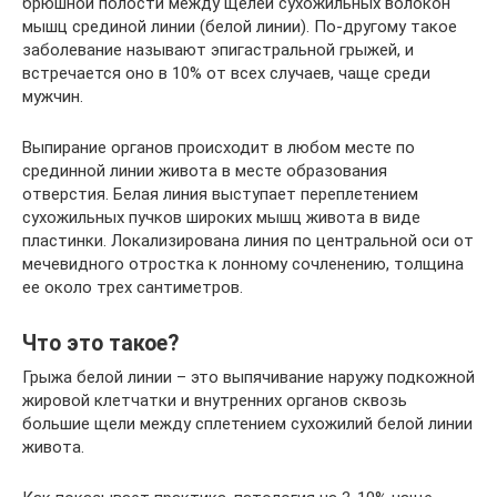
брюшной полости между щелей сухожильных волокон
мышц срединой линии (белой линии). По-другому такое
заболевание называют эпигастральной грыжей, и
встречается оно в 10% от всех случаев, чаще среди
мужчин.
Выпирание органов происходит в любом месте по
срединной линии живота в месте образования
отверстия. Белая линия выступает переплетением
сухожильных пучков широких мышц живота в виде
пластинки. Локализирована линия по центральной оси от
мечевидного отростка к лонному сочленению, толщина
ее около трех сантиметров.
Что это такое?
Грыжа белой линии – это выпячивание наружу подкожной
жировой клетчатки и внутренних органов сквозь
большие щели между сплетением сухожилий белой линии
живота.