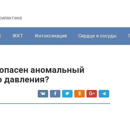
офилактика
И
ЖКТ
Интоксикация
Сердце и сосуды
м опасен аномальный
о давления?