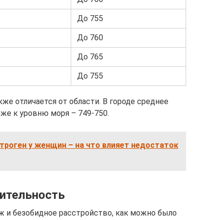
До 755
До 760
До 765
До 755
же отличается от области. В городе среднее
иже к уровню моря – 749-750.
троген у женщин – на что влияет недостаток
ительность
ж и безобидное расстройство, как можно было