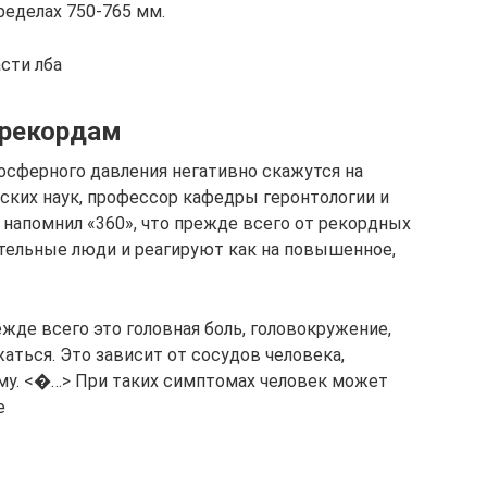
ределах 750-765 мм.
асти лба
 рекордам
осферного давления негативно скажутся на
ских наук, профессор кафедры геронтологии и
апомнил «360», что прежде всего от рекордных
тельные люди и реагируют как на повышенное,
жде всего это головная боль, головокружение,
ться. Это зависит от сосудов человека,
му. <�…> При таких симптомах человек может
е