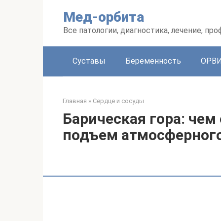
Перейти
Мед-орбита
к
контенту
Все патологии, диагностика, лечение, пр
Суставы
Беременность
ОРВ
Главная
»
Сердце и сосуды
Барическая гора: че
подъем атмосферног