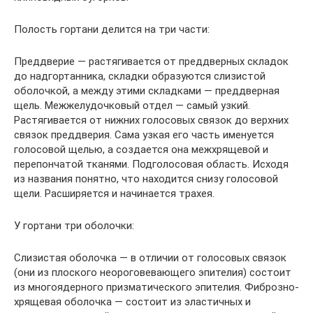
Полость гортани делится на три части:
Преддверие — растягивается от преддверных складок
до надгортанника, складки образуются слизистой
оболочкой, а между этими складками — преддверная
щель. Межжелудочковый отдел — самый узкий.
Растягивается от нижних голосовых связок до верхних
связок преддверия. Сама узкая его часть именуется
голосовой щелью, а создается она межхрящевой и
перепончатой тканями. Подголосовая область. Исходя
из названия понятно, что находится снизу голосовой
щели. Расширяется и начинается трахея.
У гортани три оболочки:
Слизистая оболочка — в отличии от голосовых связок
(они из плоского неороговевающего эпителия) состоит
из многоядерного призматического эпителия. Фиброзно-
хрящевая оболочка — состоит из эластичных и