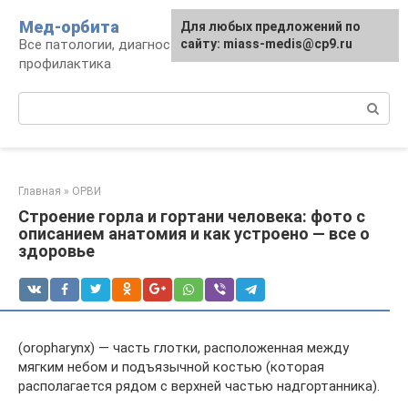
Перейти
Мед-орбита
Для любых предложений по
к
Все патологии, диагностика, лечение,
сайту: miass-medis@cp9.ru
контенту
профилактика
Поиск:
Главная
»
ОРВИ
Строение горла и гортани человека: фото с
описанием анатомия и как устроено — все о
здоровье
(oropharynx) — часть глотки, расположенная между
мягким небом и подъязычной костью (которая
располагается рядом с верхней частью надгортанника).