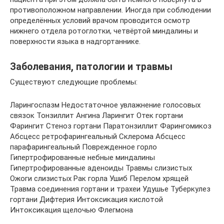
противоположном направлении. Иногда при соблюдении
определённых условий врачом проводится осмотр
нижнего отдела ротоглотки, четвёртой миндалины и
поверхности языка в надгортаннике.
Заболевания, патологии и травмы
Существуют следующие проблемы:
Ларингоспазм Недостаточное увлажнение голосовых
связок Тонзиллит Ангина Ларингит Отек гортани
Фарингит Стеноз гортани Паратонзиллит Фарингомикоз
Абсцесс ретрофарингеальный Склерома Абсцесс
парафарингеальный Поврежденное горло
Гипертрофированные небные миндалины
Гипертрофированные аденоиды Травмы слизистых
Ожоги слизистых Рак горла Ушиб Перелом хрящей
Травма соединения гортани и трахеи Удушье Туберкулез
гортани Дифтерия Интоксикация кислотой
Интоксикация щелочью Флегмона