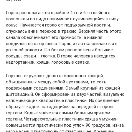
Горло располагается в районе 4-го и 6-го шейного
позвонка и по виду напоминает суживающийся к низу
конус. Начинается горло от подъязычной кости и,
опускаясь вниз, переход в трахею. Верхняя часть этого
канала обеспечивает его прочность, а нижняя
соединяется с гортанью. Горло и глотка сливаются в
ротовой полости. По бокам расположены большие
сосуды, сзади – глотка. В горле человека находится
надгортанник, хрящи, голосовые связки.
Гортань окружают девять гиалиновых хрящей,
объединенных между собой суставами, то есть
подвижными соединениями. Самый крупный из хрящей –
щитовидный. Он сформирован из двух частей, визуально
напоминающих квадратные пластинки. Их соединение
образует кадык, находящийся на передней стороне
гортани. Кадык является самым большим хрящом
гортани. Четырехугольные пластинки хряща у мужчин
совмещаются практически под углом 90 градусов, из-за
чего кадык отчетливо выступает на шее. У женщин