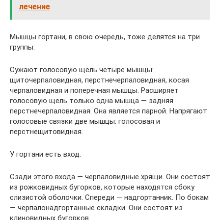
лечение
Мышцы гортани, в свою очередь, тоже делятся на три
группы:
Сужают голосовую щель четыре мышцы:
щиточерпаловидная, перстнечерпаловидная, косая
черпаловидная и поперечная мышцы. Расширяет
голосовую щель только одна мышца — задняя
перстнечерпаловидная. Она является парной. Напрягают
голосовые связки две мышцы: голосовая и
перстнещитовидная.
У гортани есть вход.
Сзади этого входа — черпаловидные хрящи. Они состоят
из рожковидных бугорков, которые находятся сбоку
слизистой оболочки. Спереди — надгортанник. По бокам
— черпалонадгортанные складки. Они состоят из
клиновидных бугорков.