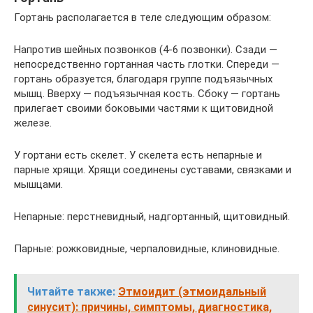
Гортань располагается в теле следующим образом:
Напротив шейных позвонков (4-6 позвонки). Сзади —
непосредственно гортанная часть глотки. Спереди —
гортань образуется, благодаря группе подъязычных
мышц. Вверху — подъязычная кость. Сбоку — гортань
прилегает своими боковыми частями к щитовидной
железе.
У гортани есть скелет. У скелета есть непарные и
парные хрящи. Хрящи соединены суставами, связками и
мышцами.
Непарные: перстневидный, надгортанный, щитовидный.
Парные: рожковидные, черпаловидные, клиновидные.
Читайте также:
Этмоидит (этмоидальный
синусит): причины, симптомы, диагностика,