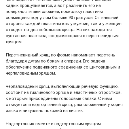
кадык прощупывается, а вот различить его на
поверхности шеи сложнее, поскольку пластины
совмещены под углом больше 90 градусов. От внешней
стороны каждой пластины как у мужчин, так и у женщин
отходят по два небольших хряща. На них находится
суставная пластина, соединяющаяся с перстневидным
хрящом.
Перстневидный хрящ по форме напоминает перстень
благодаря дугам по бокам и спереди. Его задача —
обеспечение подвижного соединения со щитовидным и
черпаловидным хрящом.
Черпаловидный хрящ, выполняющий речевую функцию,
состоит из гиалинового хряща и эластичных отростков,
к которым присоединены голосовые связки. С ними
стыкуется и надгортанный хрящ, расположенный у корня
языка и визуально похожий на листик.
Надгортанник вместе с надгортанным хрящом