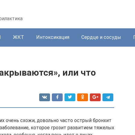
офилактика
И
ЖКТ
Интоксикация
Сердце и сосуды
акрываются», или что
их очень схожи, довольно часто острый бронхит
заболевание, которое грозит развитием тяжелых
хода, особенно, когда речь идет о лицах