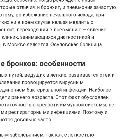
торые отличия, и бронхит, и пневмония зачастую
ому, во избежание печального исхода, при
гких ни в коем случае нельзя медлить с
бронхит, переходящий в пневмонию – явление
х клиник, занимающихся диагностикой и
, в Москве является Юсуповская больница.
е бронхов: особенности
ых путей, ведущих в легкие, развивается отек и
болевание провоцируется вирусным
единением бактериальной инфекции. Наиболее
ети раннего возраста. Этот факт обусловлен
остаточностью зрелости иммунной системы, не
ыми респираторными инфекциями. Поэтому и
аются довольно часто.
ым заболеванием, так как с легкостью