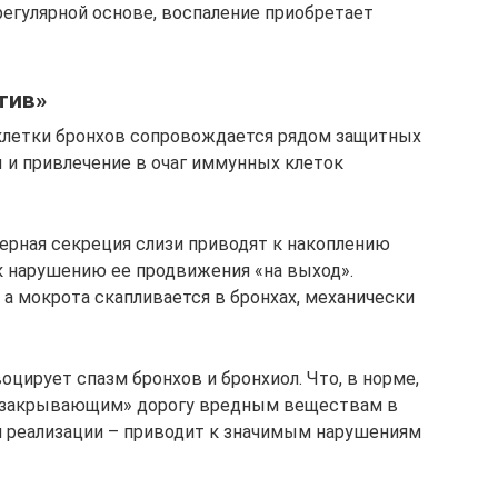
регулярной основе, воспаление приобретает
тив»
клетки бронхов сопровождается рядом защитных
 и привлечение в очаг иммунных клеток
мерная секреция слизи приводят к накоплению
к нарушению ее продвижения «на выход».
а мокрота скапливается в бронхах, механически
цирует спазм бронхов и бронхиол. Что, в норме,
 «закрывающим» дорогу вредным веществам в
й реализации – приводит к значимым нарушениям