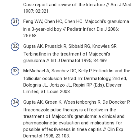
Case report and review of the literature // Am J Med
1987; 82:321.
Feng WW, Chen HC, Chen HC. Majocchi’s granuloma
in a 3-year-old boy // Pediatr Infect Dis J 2006;
25:658.
Gupta AK, Prussick R, Sibbald RG, Knowles SR.
Terbinafine in the treatment of Majocchi’s
granuloma // Int J Dermatol 1995; 34:489.
McMichael A, Sanchez DG, Kelly P. Folliculitis and the
follicular occlusion tetrad. In: Dermatology, 2nd ed,
Bolognia JL, Jorizzo JL, Rapini RP (Eds), Elsevier
Limited, St. Louis 2008.
Gupta AK, Groen K, Woestenborghs R, De Doncker P.
Itraconazole pulse therapy is effective in the
treatment of Majocchi’s granuloma: a clinical and
pharmacokinetic evaluation and implications for
possible effectiveness in tinea capitis // Clin Exp
Dermatol 1998; 23:103.