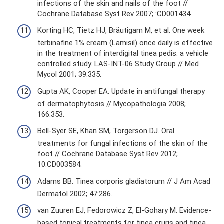
infections of the skin and nails of the foot //
Cochrane Database Syst Rev 2007; :CD001434.
Korting HC, Tietz HJ, Bräutigam M, et al. One week
terbinafine 1% cream (Lamisil) once daily is effective
in the treatment of interdigital tinea pedis: a vehicle
controlled study. LAS-INT-06 Study Group // Med
Mycol 2001; 39:335.
Gupta AK, Cooper EA. Update in antifungal therapy
of dermatophytosis // Mycopathologia 2008;
166:353.
Bell-Syer SE, Khan SM, Torgerson DJ. Oral
treatments for fungal infections of the skin of the
foot // Cochrane Database Syst Rev 2012;
10:CD003584.
Adams BB. Tinea corporis gladiatorum // J Am Acad
Dermatol 2002; 47:286.
van Zuuren EJ, Fedorowicz Z, El-Gohary M. Evidence-
based topical treatments for tinea cruris and tinea