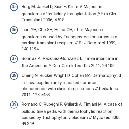
Burg M, Jaekel D, Kiss E, Kliem V. Majocchi’s
granuloma after kidney transplantation // Exp Clin
Transplant 2006; 4:518.
Liao YH, Chu SH, Hsiao GH, et al. Majocchi’s
granuloma caused by Trichophyton tonsurans in a
cardiac transplant recipient // Br J Dermatol 1999;
140:1194.
Bonifaz A, Vázquez-González D. Tinea imbricata in
the Americas // Curr Opin Infect Dis 2011; 24:106.
Cheng N, Rucker Wright D, Cohen BA. Dermatophytid
in tinea capitis: rarely reported common
phenomenon with clinical implications // Pediatrics
2011; 128:e453.
Romano C, Rubegni P, Ghilardi A, Fimiani M. A case of
bullous tinea pedis with dermatophytid reaction
caused by Trichophyton violaceum // Mycoses 2006;
49:249.