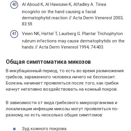
Al Aboud K, Al Hawsawi K, Alfadley A. Tinea
incognito on the hand causing a facial
dermatophytid reaction // Acta Derm Venereol 2003;
83:59.
Veien NK, Hattel T, Laurberg G. Plantar Trichophyton
rubrum infections may cause dermatophytids on the
hands // Acta Derm Venereol 1994; 74:403.
Общая симптоматика микозов
В инкубационный период, то есть во время размножения
грибков, зараженного человека ничего не беспокоит.
Болезнь начинает проявляться после того, как грибки
начнут негативно воздействовать на кожный покров.
В зависимости от вида грибкового микроорганизма и
локализации инфекции микозы могут проявляться по-
разному, но есть несколько общих симптомов:
Зуд кожного покрова.