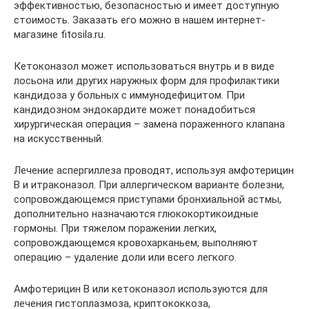
эффективностью, безопасностью и имеет доступную
стоимость. Заказать его можно в нашем интернет-
магазине fitosila.ru.
Кетоконазол может использоваться внутрь и в виде
лосьона или других наружных форм для профилактики
кандидоза у больных с иммунодефицитом. При
кандидозном эндокардите может понадобиться
хирургическая операция – замена пораженного клапана
на искусственный.
Лечение аспергиллеза проводят, используя амфотерицин
В и итраконазол. При аллергическом варианте болезни,
сопровождающемся приступами бронхиальной астмы,
дополнительно назначаются глюкокортикоидные
гормоны. При тяжелом поражении легких,
сопровождающемся кровохарканьем, выполняют
операцию – удаление доли или всего легкого.
Амфотерицин В или кетоконазол используются для
лечения гистоплазмоза, криптококкоза,