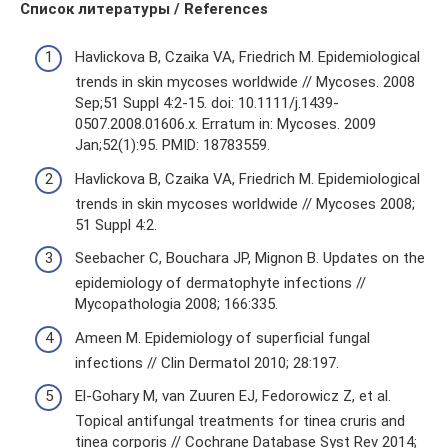
Список литературы / References
Havlickova B, Czaika VA, Friedrich M. Epidemiological
trends in skin mycoses worldwide // Mycoses. 2008
Sep;51 Suppl 4:2-15. doi: 10.1111/j.1439-
0507.2008.01606.x. Erratum in: Mycoses. 2009
Jan;52(1):95. PMID: 18783559.
Havlickova B, Czaika VA, Friedrich M. Epidemiological
trends in skin mycoses worldwide // Mycoses 2008;
51 Suppl 4:2.
Seebacher C, Bouchara JP, Mignon B. Updates on the
epidemiology of dermatophyte infections //
Mycopathologia 2008; 166:335.
Ameen M. Epidemiology of superficial fungal
infections // Clin Dermatol 2010; 28:197.
El-Gohary M, van Zuuren EJ, Fedorowicz Z, et al.
Topical antifungal treatments for tinea cruris and
tinea corporis // Cochrane Database Syst Rev 2014;