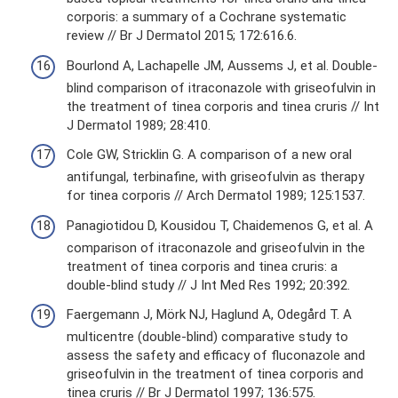
corporis: a summary of a Cochrane systematic
review // Br J Dermatol 2015; 172:616.6.
Bourlond A, Lachapelle JM, Aussems J, et al. Double-
blind comparison of itraconazole with griseofulvin in
the treatment of tinea corporis and tinea cruris // Int
J Dermatol 1989; 28:410.
Cole GW, Stricklin G. A comparison of a new oral
antifungal, terbinafine, with griseofulvin as therapy
for tinea corporis // Arch Dermatol 1989; 125:1537.
Panagiotidou D, Kousidou T, Chaidemenos G, et al. A
comparison of itraconazole and griseofulvin in the
treatment of tinea corporis and tinea cruris: a
double-blind study // J Int Med Res 1992; 20:392.
Faergemann J, Mörk NJ, Haglund A, Odegård T. A
multicentre (double-blind) comparative study to
assess the safety and efficacy of fluconazole and
griseofulvin in the treatment of tinea corporis and
tinea cruris // Br J Dermatol 1997; 136:575.