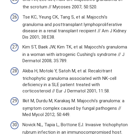
the scrotum // Mycoses 2007; 50:520.
Tse KC, Yeung CK, Tang S, et al. Majocchi’s
granuloma and posttransplant lymphoproliferative
disease in a renal transplant recipient // Am J Kidney
Dis 2001; 38:E38.
Kim ST, Baek JW, Kim TK, et al. Majocchi’s granuloma
in a woman with iatrogenic Cushing’s syndrome // J
Dermatol 2008; 35:789.
Akiba H, Motoki Y, Satoh M, et al. Recalcitrant
trichophytic granuloma associated with NK-cell
deficiency in a SLE patient treated with
corticosteroid // Eur J Dermatol 2001; 11:58.
Ilkit M, Durdu M, Karakaş M. Majocchi’s granuloma: a
symptom complex caused by fungal pathogens //
Med Mycol 2012; 50:449.
Novick NL, Tapia L, Bottone EJ. Invasive trichophyton
rubrum infection in an immunocompromised host.