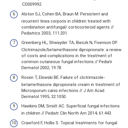
:CD009992.
Alston SJ, Cohen BA, Braun M. Persistent and
recurrent tinea corporis in children treated with
combination antifungal/ corticosteroid agents //
Pediatrics 2003; 111:201.
Greenberg HL, Shwayder TA, Bieszk N, Fivenson DP.
Clotrimazole/betamethasone diproprionate: a review
of costs and complications in the treatment of
common cutaneous fungal infections // Pediatr
Dermatol 2002; 19:78.
Rosen T, Elewski BE. Failure of clotrimazole-
betamethasone dipropionate cream in treatment of
Microsporum canis infections // J Am Acad
Dermatol 1995; 32:1050.
Hawkins DM, Smidt AC. Superficial fungal infections
in children // Pediatr Clin North Am 2014; 61:443.
Crawford F, Hollis S. Topical treatments for fungal