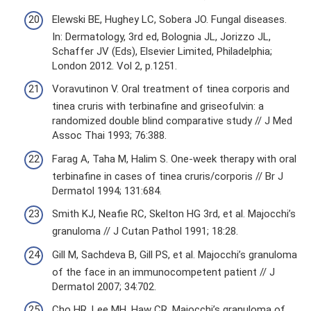
Elewski BE, Hughey LC, Sobera JO. Fungal diseases.
In: Dermatology, 3rd ed, Bolognia JL, Jorizzo JL,
Schaffer JV (Eds), Elsevier Limited, Philadelphia;
London 2012. Vol 2, p.1251.
Voravutinon V. Oral treatment of tinea corporis and
tinea cruris with terbinafine and griseofulvin: a
randomized double blind comparative study // J Med
Assoc Thai 1993; 76:388.
Farag A, Taha M, Halim S. One-week therapy with oral
terbinafine in cases of tinea cruris/corporis // Br J
Dermatol 1994; 131:684.
Smith KJ, Neafie RC, Skelton HG 3rd, et al. Majocchi’s
granuloma // J Cutan Pathol 1991; 18:28.
Gill M, Sachdeva B, Gill PS, et al. Majocchi’s granuloma
of the face in an immunocompetent patient // J
Dermatol 2007; 34:702.
Cho HR, Lee MH, Haw CR. Majocchi’s granuloma of