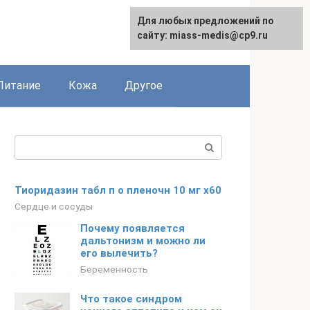
Для любых предложений по
сайту: miass-medis@cp9.ru
Питание
Кожа
Другое
Поиск:
Тиоридазин табл п о пленочн 10 мг x60
Сердце и сосуды
Почему появляется
дальтонизм и можно ли
его вылечить?
Беременность
Что такое синдром