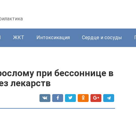
офилактика
И
ЖКТ
Интоксикация
Сердце и сосуды
рослому при бессоннице в
ез лекарств