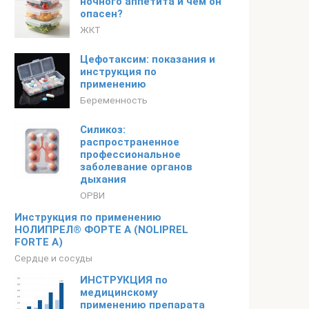
ночного аппетита и чем он
опасен?
ЖКТ
Цефотаксим: показания и
инструкция по
применению
Беременность
Силикоз:
распространенное
профессиональное
заболевание органов
дыхания
ОРВИ
Инструкция по применению
НОЛИПРЕЛ® ФОРТЕ А (NOLIPREL
FORTE A)
Сердце и сосуды
ИНСТРУКЦИЯ по
медицинскому
применению препарата