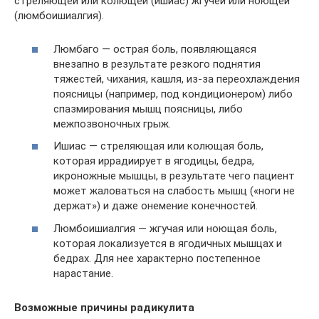
стреляющей или колющей (ишиас) жгучей или ноющей
(люмбоишиалгия).
Люмбаго — острая боль, появляющаяся
внезапно в результате резкого поднятия
тяжестей, чихания, кашля, из-за переохлаждения
поясницы (например, под кондиционером) либо
спазмирования мышц поясницы, либо
межпозвоночных грыж.
Ишиас — стреляющая или колющая боль,
которая иррадиирует в ягодицы, бедра,
икроножные мышцы, в результате чего пациент
может жаловаться на слабость мышц («ноги не
держат») и даже онемение конечностей.
Люмбоишиалгия — жгучая или ноющая боль,
которая локализуется в ягодичных мышцах и
бедрах. Для нее характерно постепенное
нарастание.
Возможные причины радикулита