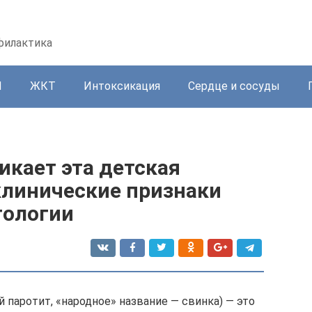
офилактика
И
ЖКТ
Интоксикация
Сердце и сосуды
икает эта детская
клинические признаки
тологии
 паротит, «народное» название — свинка) — это