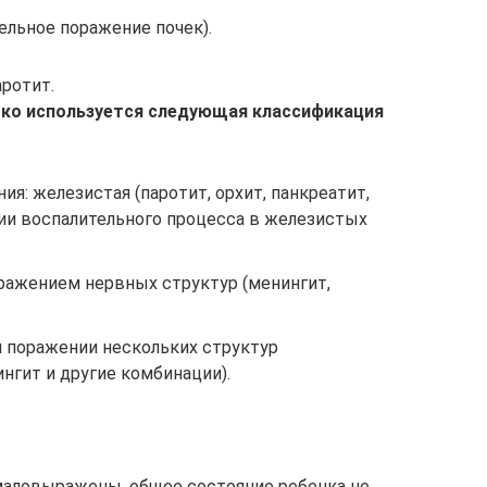
ельное поражение почек).
ротит.
око используется следующая классификация
ия: железистая (паротит, орхит, панкреатит,
ции воспалительного процесса в железистых
оражением нервных структур (менингит,
 поражении нескольких структур
нгит и другие комбинации).
маловыражены, общее состояние ребенка не