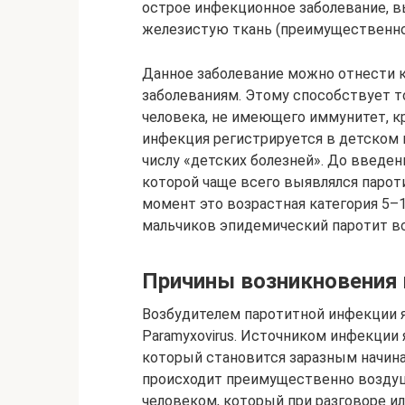
острое инфекционное заболевание, 
железистую ткань (преимущественно
Данное заболевание можно отнести 
заболеваниям. Этому способствует т
человека, не имеющего иммунитет, к
инфекция регистрируется в детском 
числу «детских болезней». До введен
которой чаще всего выявлялся паротит
момент это возрастная категория 5–1
мальчиков эпидемический паротит вс
Причины возникновения 
Возбудителем паротитной инфекции я
Paramyxovirus. Источником инфекции 
который становится заразным начина
происходит преимущественно воздуш
человеком, который при разговоре и