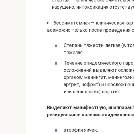
нарушено, интоксикация отсутству
бессимптомная — клиническая карт
возможно только после проведения с
Степень тяжести: легкая (в то
тяжелая.
Течение эпидемического парот
осложнений выделяют осложн
органов: менингит, менингоэнц
артрит, нефрит) и неосложне
или нескольких) паротит.
Выделяют манифестную, инаппарант
резидуальные явления эпидемическо
атрофия яичек;