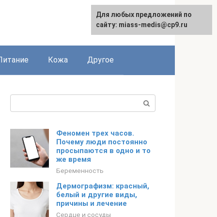
Для любых предложений по
сайту: miass-medis@cp9.ru
Питание
Кожа
Другое
Поиск:
Феномен трех часов.
Почему люди постоянно
просыпаются в одно и то
же время
Беременность
Дермографизм: красный,
белый и другие виды,
причины и лечение
Сердце и сосуды