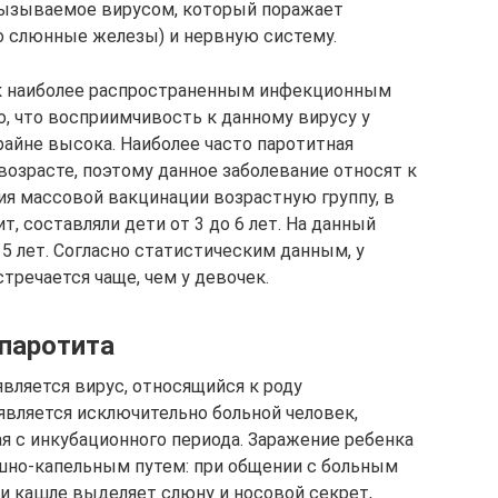
вызываемое вирусом, который поражает
 слюнные железы) и нервную систему.
к наиболее распространенным инфекционным
о, что восприимчивость к данному вирусу у
райне высока. Наиболее часто паротитная
возрасте, поэтому данное заболевание относят к
ия массовой вакцинации возрастную группу, в
, составляли дети от 3 до 6 лет. На данный
5 лет. Согласно статистическим данным, у
тречается чаще, чем у девочек.
паротита
вляется вирус, относящийся к роду
является исключительно больной человек,
я с инкубационного периода. Заражение ребенка
но-капельным путем: при общении с больным
ли кашле выделяет слюну и носовой секрет,