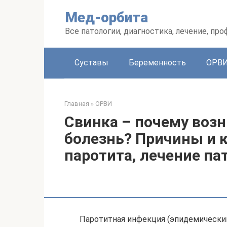
Перейти
Мед-орбита
к
контенту
Все патологии, диагностика, лечение, пр
Суставы
Беременность
ОРВ
Главная
»
ОРВИ
Свинка – почему возн
болезнь? Причины и 
паротита, лечение па
Паротитная инфекция (эпидемический