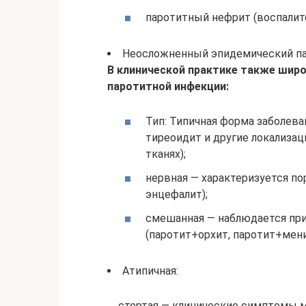
паротитный нефрит (воспалит
Неосложненный эпидемический па
В клинической практике также шир
паротитной инфекции:
Тип: Типичная форма заболеван
тиреоидит и другие локализа
тканях);
нервная — характеризуется п
энцефалит);
смешанная — наблюдается при
(паротит+орхит, паротит+мени
Атипичная:
стертая — клинические симптомы 