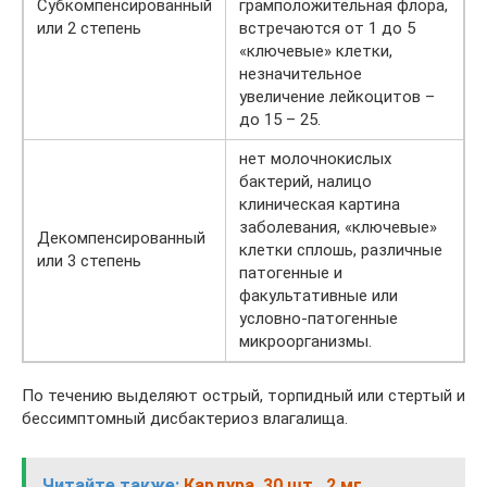
Субкомпенсированный
грамположительная флора,
или 2 степень
встречаются от 1 до 5
«ключевые» клетки,
незначительное
увеличение лейкоцитов –
до 15 – 25.
нет молочнокислых
бактерий, налицо
клиническая картина
заболевания, «ключевые»
Декомпенсированный
клетки сплошь, различные
или 3 степень
патогенные и
факультативные или
условно-патогенные
микроорганизмы.
По течению выделяют острый, торпидный или стертый и
бессимптомный дисбактериоз влагалища.
Читайте также:
Кардура, 30 шт., 2 мг,