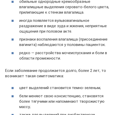
обильные однородные кремообразные
влагалищные выделения серовато-белого цвета,
прилипающие к стенкам влагалища.
иногда появляется вульвовагинальное
раздражение в виде зуда и жжения, неприятные
ощущения при половом акте.
признаки воспаления влагалища (присоединение
вагинита) наблюдаются у половины пациенток.
редко — расстройства мочеиспускания и боли в
области промежности.
Если заболевание продолжается долго, более 2 лет, то
возникает такая симптоматика:
цвет выделений становится темно-зеленым;
бели меняют свою консистенцию, становятся
более тягучими или напоминают творожистую
массу;
также для выделений при дисбактериозе