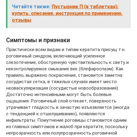
Читайте также:
Пустырник П (в таблетках):
купить, описание, инструкция по применению,
отзывы
Симптомы и признаки
Практически всем видам и типам кератита присущ т.н.
роговичный синдром, включающий усиленное
слезотечение, обостренную чувствительность к свету и
неконтролируемое смыкание век (блефароспазм). Как
правило, выражено покраснение, становится заметна
сосудистая сетка, в тяжелых случаях имеет место
неоваскуляризация (сосудистые новообразования).
Достаточно интенсивными могут быть болевые
ощущения. Роговичный слой отекает, поверхность
утрачивает гладкость и зачастую изъязвляется (иногда
с тенденцией к отшелушиванию), появляются
инфильтраты. Помутнение роговицы становится одним
из главных симптомов и жалоб при кератите, поскольку
непрозрачность или полупрозрачность роговичной