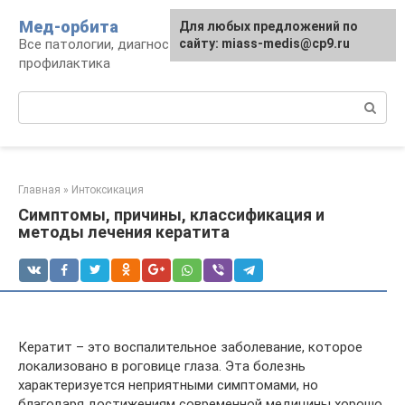
Перейти
Мед-орбита
Для любых предложений по
к
Все патологии, диагностика, лечение,
сайту: miass-medis@cp9.ru
контенту
профилактика
Поиск:
Главная
»
Интоксикация
Симптомы, причины, классификация и
методы лечения кератита
Кератит – это воспалительное заболевание, которое
локализовано в роговице глаза. Эта болезнь
характеризуется неприятными симптомами, но
благодаря достижениям современной медицины хорошо