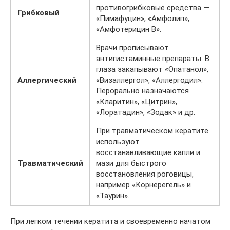
противогрибковые средства —
Г
рибковый
«Пимафуцин», «Амфолип»,
«Амфотерицин В».
Врачи прописывают
антигистаминные препараты. В
глаза закапывают «Опатанол»,
Аллергический
«Визаллергол», «Аллергодил».
Перорально назначаются
«Кларитин», «Цитрин»,
«Лоратадин», «Зодак» и др.
При травматическом кератите
используют
восстанавливающие капли и
Травматический
мази для быстрого
восстановления роговицы,
например «Корнерегель» и
«Таурин».
При легком течении кератита и своевременно начатом