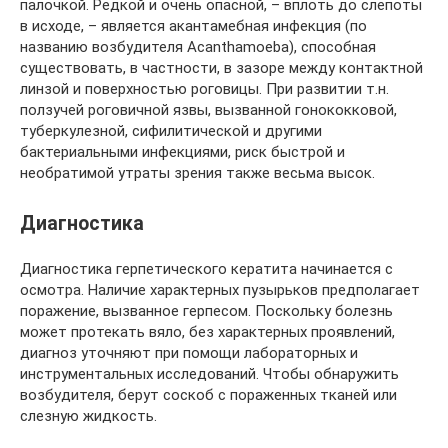
палочкой. Редкой и очень опасной, – вплоть до слепоты
в исходе, – является акантамебная инфекция (по
названию возбудителя Acanthamoeba), способная
существовать, в частности, в зазоре между контактной
линзой и поверхностью роговицы. При развитии т.н.
ползучей роговичной язвы, вызванной гонококковой,
туберкулезной, сифилитической и другими
бактериальными инфекциями, риск быстрой и
необратимой утраты зрения также весьма высок.
Диагностика
Диагностика герпетического кератита начинается с
осмотра. Наличие характерных пузырьков предполагает
поражение, вызванное герпесом. Поскольку болезнь
может протекать вяло, без характерных проявлений,
диагноз уточняют при помощи лабораторных и
инструментальных исследований. Чтобы обнаружить
возбудителя, берут соскоб с пораженных тканей или
слезную жидкость.