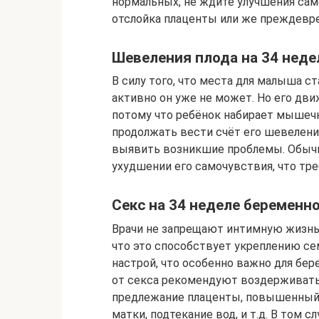
нормальных, не ждите улучшения сам
отслойка плаценты или же преждевр
Шевеления плода на 34 неде
В силу того, что места для малыша с
активно он уже не может. Но его дв
потому что ребёнок набирает мышеч
продолжать вести счёт его шевелени
выявить возникшие проблемы. Обычн
ухудшении его самочувствия, что тр
Секс на 34 неделе беременн
Врачи не запрещают интимную жизнь 
что это способствует укреплению с
настрой, что особенно важно для бер
от секса рекомендуют воздерживать
предлежание плаценты, повышенный 
матки, подтекание вод, и т.д. В том 