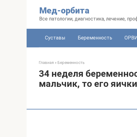
Перейти
Мед-орбита
к
контенту
Все патологии, диагностика, лечение, пр
Суставы
Беременность
ОРВ
Главная
»
Беременность
34 неделя беременнос
мальчик, то его яичк