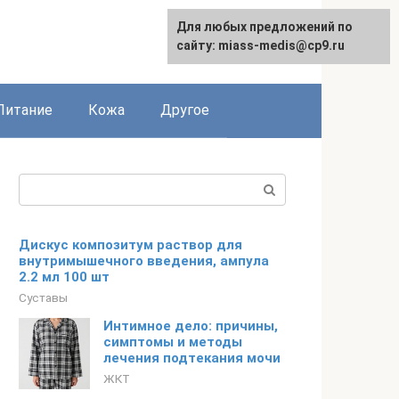
Для любых предложений по
сайту: miass-medis@cp9.ru
Питание
Кожа
Другое
Поиск:
Дискус композитум раствор для
внутримышечного введения, ампула
2.2 мл 100 шт
Суставы
Интимное дело: причины,
симптомы и методы
лечения подтекания мочи
ЖКТ