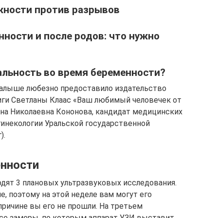
жности против разрывов
нности и после родов: что нужно
альность во время беременности?
малыше любезно предоставило издательство
иги Светланы Клаас «Ваш любимый человечек от
ина Николаевна Кононова, кандидат медицинских
гинекологии Уральской государственной
).
енности
дят 3 плановых ультразвуковых исследования.
е, поэтому на этой неделе вам могут его
 причине вы его не прошли. На третьем
се замеры, по которым аппарат УЗИ выставит