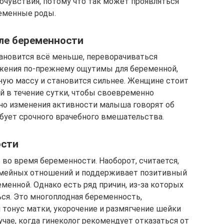
очувствия, потому что так может проявляться
еменные роды.
ле беременности
тановится всё меньше, переворачиваться
ижения по-прежнему ощутимы для беременной,
ную массу и становится сильнее. Женщине стоит
й в течение сутки, чтобы своевременно
о изменения активности малыша говорят об
ебует срочного врачебного вмешательства.
ости
во время беременности. Наоборот, считается,
емейных отношений и поддерживает позитивный
еменной. Однако есть ряд причин, из-за которых
ся. Это многоплодная беременность,
тонус матки, укорочение и размягчение шейки
случае, когда гинеколог рекомендует отказаться от