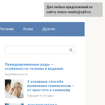
Для любых предложений по
сайту: miass-medis@cp9.ru
Питание
Кожа
Другое
Поиск:
Преждевременные роды —
особенности течения и ведения
Беременность
3 основных способа
выявления гемианопсии –
от простого к сложному
Сердце и сосуды