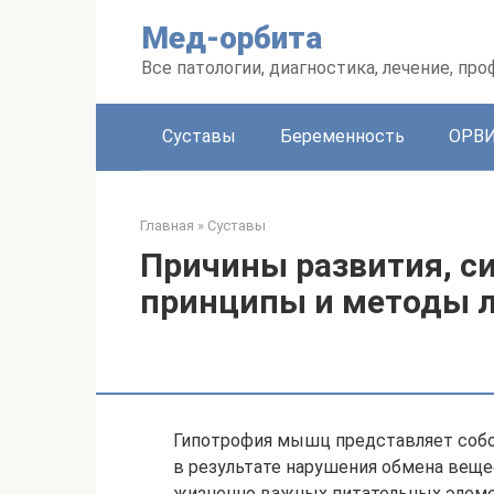
Перейти
Мед-орбита
к
контенту
Все патологии, диагностика, лечение, пр
Суставы
Беременность
ОРВ
Главная
»
Суставы
Причины развития, 
принципы и методы 
Гипотрофия мышц представляет собо
в результате нарушения обмена вещ
жизненно важных питательных элемен