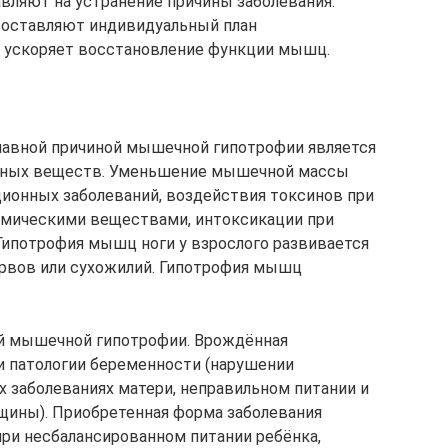
авляют на устранение причины заболевания.
составляют индивидуальный план
й ускоряет восстановление функции мышц.
лавной причиной мышечной гипотрофии является
льных веществ. Уменьшение мышечной массы
ионных заболеваний, воздействия токсинов при
химическими веществами, интоксикации при
Гипотрофия мышц ноги у взрослого развивается
рвов или сухожилий. Гипотрофия мышц
й мышечной гипотрофии. Врождённая
и патологии беременности (нарушении
 заболеваниях матери, неправильном питании и
ины). Приобретенная форма заболевания
при несбалансированном питании ребёнка,