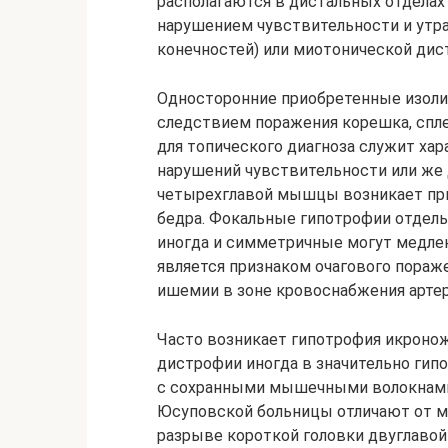
располагаются в дистальных отделах 
нарушением чувствительности и утра
конечностей) или миотонической дис
Односторонние приобретенные изол
следствием поражения корешка, спл
для топического диагноза служит ха
нарушений чувствительности или же
четырехглавой мышцы возникает при 
бедра. Фокальные гипотрофии отдел
иногда и симметричные могут медлен
является признаком очагового пораж
ишемии в зоне кровоснабжения артер
Часто возникает гипотрофия икрон
дистрофии иногда в значительно ги
с сохранными мышечными волокнами,
Юсуповской больницы отличают от м
разрыве короткой головки двуглавой