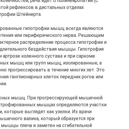
конечностей, речь идёт о полинейропатии (с
той рефлексов в дистальных отделах
трофии Штейнерта.
ированные гипотрофии мышц всегда являются
етения или периферического нерва. Решающим
рактерное распределение процесса гипотрофии и
 длительного бездействия мышцы. Гипотрофия
артрозе коленного сустава и при саркоме
ьных мышц или групп мышц, изолированные, а
но прогрессировать в течение многих лет. Это
ения ганглионарных клеток передних рогов или
ии.
ожных мышц. При прогрессирующей мышечной
потрофированных мышцах определяются участки
 которые выглядят как узелки. Их врачи
ышечного валика, который образуется при
 мышцы плеча и заметен на сгибательной