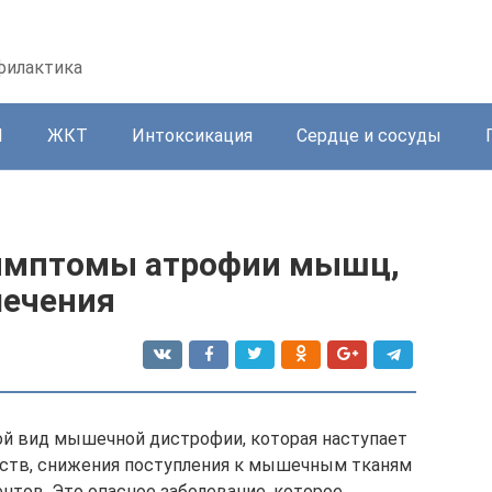
офилактика
И
ЖКТ
Интоксикация
Сердце и сосуды
симптомы атрофии мышц,
лечения
й вид мышечной дистрофии, которая наступает
еств, снижения поступления к мышечным тканям
тов. Это опасное заболевание, которое