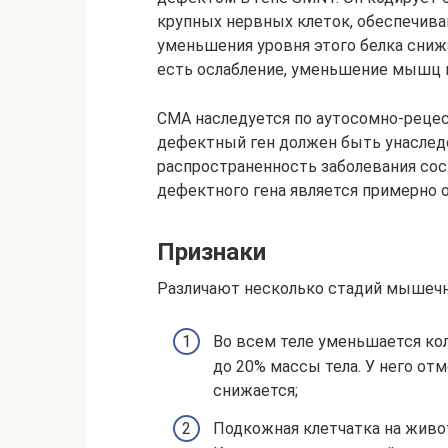
крупных нервных клеток, обеспечив
уменьшения уровня этого белка сниж
есть ослабление, уменьшение мышц в
СМА наследуется по аутосомно-рецес
дефектный ген должен быть унаследо
распространенность заболевания сос
дефектного гена является примерно о
Признаки
Различают несколько стадий мышечн
Во всем теле уменьшается ко
до 20% массы тела. У него от
снижается;
Подкожная клетчатка на живот