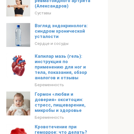
ревматоидного артрита
(Александров)
Суставы
Взгляд эндокринолога:
синдром хронической
усталости
Сердце и сосуды
Капилар мазь (гель):
инструкция по
применению для ног и
тела, показания, обзор
аналогов и отзывы
Беременность
Гормон «любви и
доверия» окситоцин:
стресс, пищеварение,
микробы и здоровье
Беременность
Кровотечение при
геморрое: что делать?