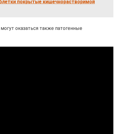
летки покрытые кишечнорастворимой
 могут оказаться также патогенные