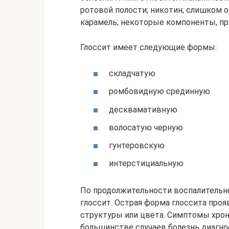
ротовой полости; никотин; слишком о
карамель; некоторые компоненты, пр
Глоссит имеет следующие формы:
складчатую
ромбовидную срединную
десквамативную
волосатую черную
гунтеровскую
интерстициальную
По продолжительности воспалительн
глоссит. Острая форма глоссита проя
структуры или цвета. Симптомы хрон
большинстве случаев болезнь диагно