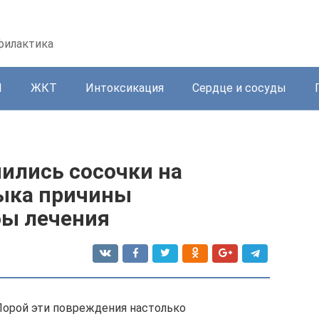
офилактика
И
ЖКТ
Интоксикация
Сердце и сосуды
ились сосочки на
зыка причины
бы лечения
Порой эти повреждения настолько