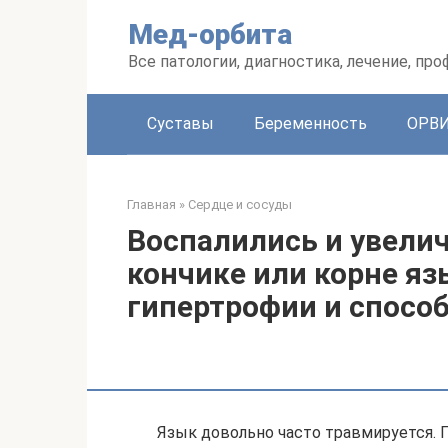
Перейти
Мед-орбита
к
контенту
Все патологии, диагностика, лечение, пр
Суставы
Беременность
ОРВ
Главная
»
Сердце и сосуды
Воспалились и увелич
кончике или корне я
гипертрофии и спосо
Язык довольно часто травмируется. 