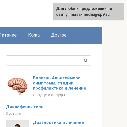
Для любых предложений по
сайту: miass-medis@cp9.ru
Питание
Кожа
Другое
Поиск:
Болезнь Альцгеймера:
симптомы, стадии,
профилактика и лечение
Сердце и сосуды
Диклофенак гель
Суставы
Диагностика и лечение