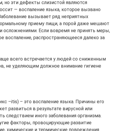
м, но эти дефекты слизистой являются
оссит — воспаление языка, которое вызвано
 Заболевание вызывает ряд неприятных
ормальному приему пищи, а порой даже мешают
ми осложнениями. Если вовремя не принять меры,
ое воспаление, распространяющееся далеко за
Чаще всего встречается у людей со сниженным
ов, не уделяющим должное внимание гигиене
фикс –itis) – это воспаление языка. Причины его
жет развиться в результате вирусной или
ть следствием иного заболевания организма.
ругие факторы, провоцирующие развитие
кие, химические и термические повреждения