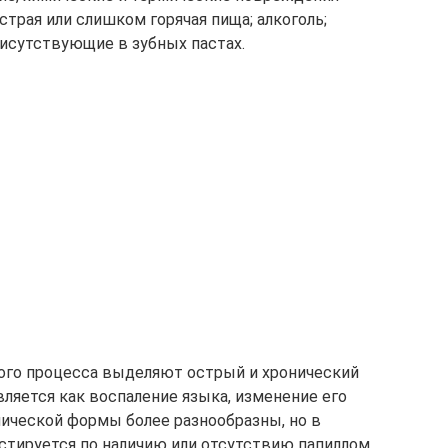
страя или слишком горячая пища; алкоголь;
исутствующие в зубных пастах.
ого процесса выделяют острый и хронический
вляется как воспаление языка, изменение его
ической формы более разнообразны, но в
стируется по наличию или отсутствию папиллом