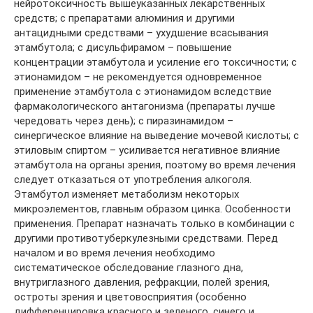
нейротоксичность вышеуказанных лекарственных
средств; с препаратами алюминия и другими
антацидными средствами – ухудшение всасывания
этамбутола; с дисульфирамом – повышение
концентрации этамбутола и усиление его токсичности; с
этионамидом – не рекомендуется одновременное
применение этамбутола с этионамидом вследствие
фармакологического антагонизма (препараты лучше
чередовать через день); с пиразинамидом –
синергическое влияние на выведение мочевой кислоты; с
этиловым спиртом – усиливается негативное влияние
этамбутола на органы зрения, поэтому во время лечения
следует отказаться от употребления алкоголя.
Этамбутол изменяет метаболизм некоторых
микроэлементов, главным образом цинка. Особенности
применения. Препарат назначать только в комбинации с
другими противотуберкулезными средствами. Перед
началом и во время лечения необходимо
систематическое обследование глазного дна,
внутриглазного давления, рефракции, полей зрения,
остроты зрения и цветовосприятия (особенно
дифференцировка красного и зеленого, синего и