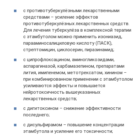
с противотуберкулёзными лекарственными
средствами – усиление эффектов
противотуберкулёзных лекарственных средств.
Для лечения туберкулёза в комплексной терапии
с этамбутолом можно применить изониазид,
парааминосалициловую кислоту (ПАСК),
стрептомицин, циклосерин, пиразинамид;
с ципрофлоксацином, аминогликозидами,
аспарагиназой, карбамазепином, препаратами
лития, имипенемом, метотрексатом, хинином –
при комбинированном применении с этамбутолом
усиливаются эффекты и повышается
нейротоксичность вышеуказанных
лекарственных средств;
с дигитоксином – снижение эффективности
последнего;
с дисульфирамом – повышение концентрации
этамбутола и усиление его токсичности;