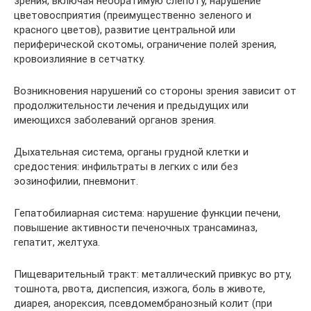
зрения, включая необратимую слепоту, нарушение
цветовосприятия (преимущественно зеленого и
красного цветов), развитие центральной или
периферической скотомы, ограничение полей зрения,
кровоизлияние в сетчатку.
Возникновения нарушений со стороны зрения зависит от
продолжительности лечения и предыдущих или
имеющихся заболеваний органов зрения.
Дыхательная система, органы грудной клетки и
средостения: инфильтраты в легких с или без
эозинофилии, пневмонит.
Гепатобилиарная система: нарушение функции печени,
повышение активности печеночных трансаминаз,
гепатит, желтуха.
Пищеварительный тракт: металлический привкус во рту,
тошнота, рвота, диспепсия, изжога, боль в животе,
диарея, анорексия, псевдомембранозный колит (при