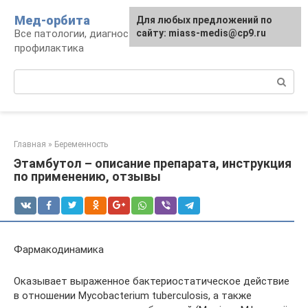
Перейти
Мед-орбита
Для любых предложений по
к
Все патологии, диагностика, лечение,
сайту: miass-medis@cp9.ru
контенту
профилактика
Поиск:
Главная
»
Беременность
Этамбутол – описание препарата, инструкция
по применению, отзывы
Фармакодинамика
Оказывает выраженное бактериостатическое действие
в отношении Mycobacterіum tuberculosіs, а также