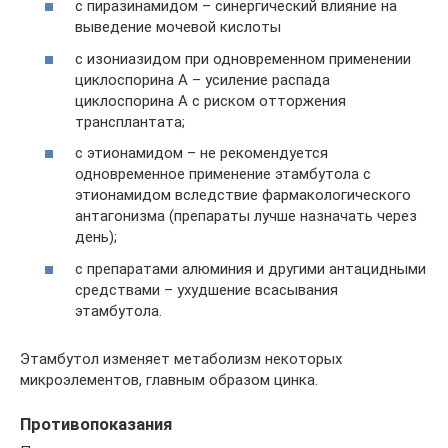
с пиразинамидом – синергический влияние на
выведение мочевой кислоты
с изониазидом при одновременном применении
циклоспорина А – усиление распада
циклоспорина А с риском отторжения
трансплантата;
с этионамидом – не рекомендуется
одновременное применение этамбутола с
этионамидом вследствие фармакологического
антагонизма (препараты лучше назначать через
день);
с препаратами алюминия и другими антацидными
средствами – ухудшение всасывания
этамбутола.
Этамбутол изменяет метаболизм некоторых
микроэлементов, главным образом цинка.
Противопоказания