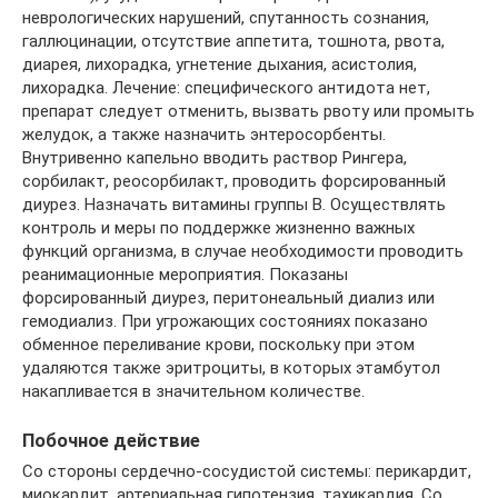
неврологических нарушений, спутанность сознания,
галлюцинации, отсутствие аппетита, тошнота, рвота,
диарея, лихорадка, угнетение дыхания, асистолия,
лихорадка. Лечение: специфического антидота нет,
препарат следует отменить, вызвать рвоту или промыть
желудок, а также назначить энтеросорбенты.
Внутривенно капельно вводить раствор Рингера,
сорбилакт, реосорбилакт, проводить форсированный
диурез. Назначать витамины группы В. Осуществлять
контроль и меры по поддержке жизненно важных
функций организма, в случае необходимости проводить
реанимационные мероприятия. Показаны
форсированный диурез, перитонеальный диализ или
гемодиализ. При угрожающих состояниях показано
обменное переливание крови, поскольку при этом
удаляются также эритроциты, в которых этамбутол
накапливается в значительном количестве.
Побочное действие
Со стороны сердечно-сосудистой системы: перикардит,
миокардит, артериальная гипотензия, тахикардия. Со