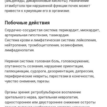
(альдегиды, дикарбоновые кислоты). Назначение
этамбутола при нарушенной функции почек может
привести к кумуляции его в организме.
Побочные действия
Cердечно-сосудистая система: перикардит, миокардит,
артериальная гипотензия, тахикардия.
Система крови и лимфатическая система: лейкопения,
нейтропения, тромбоцитопения, эозинофилия,
лимфаденопатия.
Нервная система: головная боль, головокружение,
спутанность сознания, нарушение ориентации,
галлюцинации, судороги, дезориентация, депрессия,
периферические невриты, парестезии в конечностях,
чувство онемения, парезы.
Органы зрения: ретробульбарное воспаление
зрительного нерва, зрительная невропатия,
одностороннее или двустороннее снижение остроты