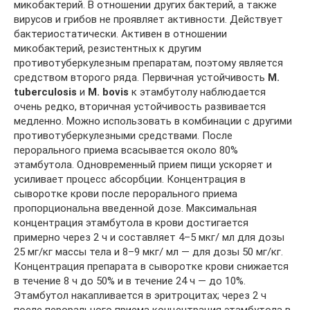
микобактерий. В отношении других бактерий, а также
вирусов и грибов не проявляет активности. Действует
бактериостатически. Активен в отношении
микобактерий, резистентных к другим
противотуберкулезным препаратам, поэтому является
средством второго ряда. Первичная устойчивость
М.
tuberculosis
и
М. bovis
к этамбутолу наблюдается
очень редко, вторичная устойчивость развивается
медленно. Можно использовать в комбинации с другими
противотуберкулезными средствами. После
перорального приема всасывается около 80%
этамбутола. Одновременный прием пищи ускоряет и
усиливает процесс абсорбции. Концентрация в
сыворотке крови после перорального приема
пропорциональна введенной дозе. Максимальная
концентрация этамбутола в крови достигается
примерно через 2 ч и составляет 4–5 мкг/ мл для дозы
25 мг/кг массы тела и 8–9 мкг/ мл — для дозы 50 мг/кг.
Концентрация препарата в сыворотке крови снижается
в течение 8 ч до 50% и в течение 24 ч — до 10%.
Этамбутол накапливается в эритроцитах; через 2 ч