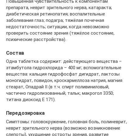
Повышенная чувствительность к компонентам
препарата, неврит зрительного нерва, катаракта;
диабетическая ретинопатия; воспалительные
заболевания глаз; подагра; тяжёлая почечная
недостаточность; ситуации, когда невозможно
проверить состояние зрения (тяжёлое состояние,
психические расстройства).
Состав
Одна таблетка содержит: действующего вещества –
этамбутола гидрохлорида – 400 мг; вспомогательные
вещества: кальция гидрофосфат дигидрат, лактозы
моногидрат, повидон, кроскармеллоза натрия, магния
стеарат, Опадрай II (в т.ч. спирт поливиниловый,
частично гидролизованный; тальк; макрогол 3350;
титана диоксид Е 171).
Передозировка
Симптомы: головокружение, головная боль, полиневрит,
неврит зрительного нерва (возможно возникновение
слепоты), ухудшение остроты зрения, развитие