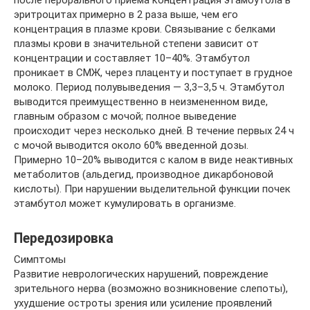
после перорального приема концентрация этамбутола в
эритроцитах примерно в 2 раза выше, чем его
концентрация в плазме крови. Связывание с белками
плазмы крови в значительной степени зависит от
концентрации и составляет 10–40%. Этамбутол
проникает в СМЖ, через плаценту и поступает в грудное
молоко. Период полувыведения — 3,3–3,5 ч. Этамбутол
выводится преимущественно в неизмененном виде,
главным образом с мочой; полное выведение
происходит через несколько дней. В течение первых 24 ч
с мочой выводится около 60% введенной дозы.
Примерно 10–20% выводится с калом в виде неактивных
метаболитов (альдегид, производное дикарбоновой
кислоты). При нарушении выделительной функции почек
этамбутол может кумулировать в организме.
Передозировка
Симптомы
Развитие неврологических нарушений, повреждение
зрительного нерва (возможно возникновение слепоты),
ухудшение остроты зрения или усиление проявлений