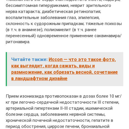
бессимптомная гиперурикемия, неврит зрительного
нерва катаракта; диабетическая ретинопатия;
воспалительные заболевания глаз, эпилепсия,
склонность к судорожным припадкам; тяжелые психозы
(в т.ч. в анамнезе); полиомиелит (в т.ч. ранее
перенесенный) одновременное применение саквинавира/
ритонавира.
Читайте также:
Иссоп — что это такое фото,
как выглядит, когда сажать, виды и
размножение, как обрезать весной, сочетание
в ландшафтном дизайне
Прием изониазида противопоказан в дозах более 10 мг/
кг при легочно-сердечной недостаточности III степени,
артериальной гипертензии II-III стадии, ишемической
болезни сердца, заболеваниях нервной системы,
хронической почечной недостаточности, гепатите в
период обострения, циррозе печени, бронхиальной