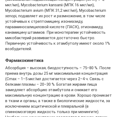
мкг/мл), Mycobacterium kansanii (МПК 16 мкг/мл),
Mycobacterium avium (МПК 31,2 мкг/мл), Mycobacterium
xenopi, подавляет их рост и размножение, в том числе
устойчивых к стрептомицину, изониазиду,
парааминосалициловой кислоте (ПАСК), этионамиду,
канамицину штаммов. При монотерапии устойчивость
микобактерий развивается достаточно быстро.
Первичную устойчивость к этамбутолу имеют около 1%
возбудителей.
Фармакокинетика
Абсорбция – высокая; биодоступность – 75–80 %. После
приема внутрь дозы 25 мг максимальная концентрация
(Cmax – 1–5 мкг/мл достигается через 2–4 ч. Связь с
белками плазмы – 20–30 %. Богатая жирами пища
замедляет абсорбцию этамбутола и снижает его
максимальную концентрацию в крови. Хорошо проникает
в ткани и органы, а также в биологические жидкости, за
исключением асцитической и плевральной (в
спинномозговую жидкость только при менингите).