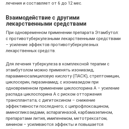
лечения и составляет от 6 до 12 мес.
Взаимодействие с другими
лекарственными средствами
При одновременном применении препарата Этамбутол:
с противотуберкулезными лекарственными средствами
– усиление эффектов противотуберкулезных
лекарственных средств.
Для лечения туберкулеза в комплексной терапии с
этамбутолом можно применять изониазид,
парааминосалициловую кислоту (ПАСК), стрептомицин,
циклосерин, пиразинамид; с изониазидом при
одновременном применении циклоспорина А – усиление
распада циклоспорина А с риском отторжения
трансплантата; с дигитоксином – снижение
эффективности последнего; с ципрофлоксацином,
аминогликозидами, аспарагиназой, карбамазепином,
препаратами лития, имипенемом, метотрексатом,
хинином – усиливаются эффекты и повышается