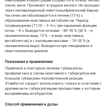
Наибольшие концентрации создаются в почках, легких,
слюне, моче. Проникает в грудное молоко. Не проходит
через неповрежденный гематоэнцефалический барьер.
Частично метаболизируется в печени (15 %) с
образованием неактивных метаболитов. Период
полувыведения (T1/2) – 3–4 ч, при нарушении функции
почек – 8 ч. Выводится почками – 80–90 % (50 % – в
неизмененном виде, 15 % – в виде неактивных
метаболитов) и с каловыми массами – 10–20 % (в
неизмененном виде). Выводится при гемодиализе и
перитонеальном диализе.
Показания к применению
Первичное и повторное лечение туберкулёза,
профилактика в случае неактивного туберкулёза или
большой туберкулин-положительной реакции.
Этамбутол следует использовать только в сочетании с
другими анти-туберкулёзными препаратами, к которым
восприимчивы возбудители.
Способ применения и дозы