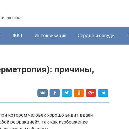
офилактика
И
ЖКТ
Интоксикация
Сердце и сосуды
ерметропия): причины,
при котором человек хорошо видит вдали,
абой рефракцией», так как изображение
 за глазным яблоком.