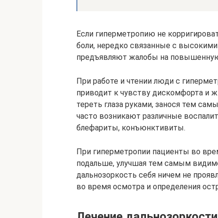
Если гиперметропию не корригироват
боли, нередко связанные с высокими
предъявляют жалобы на повышенную 
При работе и чтении люди с гипермет
приводит к чувству дискомфорта и ж
тереть глаза руками, занося тем сам
часто возникают различные воспалите
блефариты, конъюнктивиты.
При гиперметропии пациенты во врем
подальше, улучшая тем самым видимо
дальнозоркость себя ничем не прояв
во время осмотра и определения ост
Лечение дальнозоркости