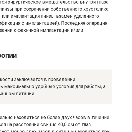
ся хирургическое вмешательство внутри глаза
линзы при сохранении собственного хрусталика
) или имплантация линзы взамен удаленного
ификация с имплантацией). Последняя операция
зании к факичной имплантации и/или
ропии
кости заключается в проведении
ь максимально удобные условия для работы, а
ванном питании.
ьно находиться не более двух часов в течение
ся на расстоянии свыше 40,0 см от глаз.
ет менее двух часов в сутки, и находиться при