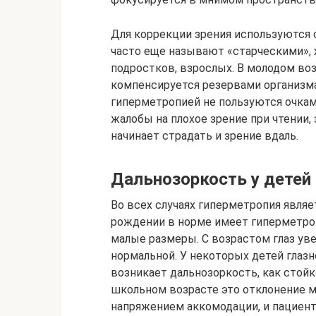
Для коррекции зрения используются 
часто еще называют «старческими», х
подростков, взрослых. В молодом во
компенсируется резервами организма,
гиперметропией не пользуются очками
жалобы на плохое зрение при чтении,
начинает страдать и зрение вдаль.
Дальнозоркость у детей
Во всех случаях гиперметропия явля
рождении в норме имеет гиперметроп
малые размеры. С возрастом глаз ув
нормальной. У некоторых детей глазн
возникает дальнозоркость, как стойк
школьном возрасте это отклонение
напряжением аккомодации, и пациент