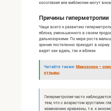
косоглазия или амблиопии могут внов
Причины гиперметропии
Чаще всего к развитию гиперметропи
яблока, уменьшенного в своем продо
дальнозоркими. По мере роста малыш
зрения постепенно приходит в норму
видят как вдаль, так и вблизи.
Читайте также:
Микозолон – опис
отзывы
Гиперметропия часто наблюдается 
тем, что с возрастом хрусталик г
изменению кривизны, т.е. к акком