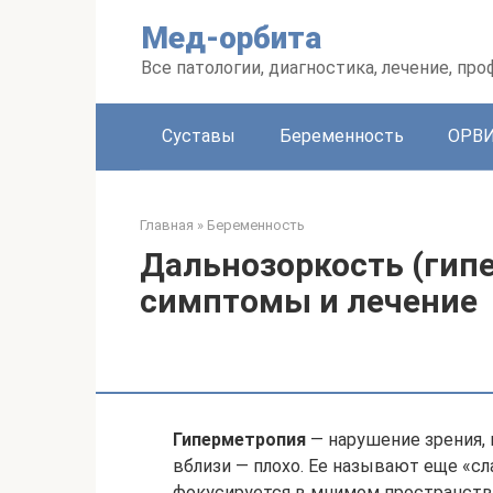
Перейти
Мед-орбита
к
контенту
Все патологии, диагностика, лечение, пр
Суставы
Беременность
ОРВ
Главная
»
Беременность
Дальнозоркость (гип
симптомы и лечение
Гиперметропия
— нарушение зрения, 
вблизи — плохо. Ее называют еще «сл
фокусируется в мнимом пространстве