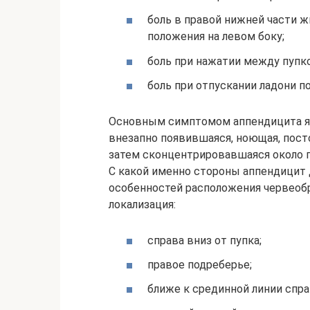
боль в правой нижней части ж
положения на левом боку;
боль при нажатии между пупк
боль при отпускании ладони п
Основным симптомом аппендицита яв
внезапно появившаяся, ноющая, посто
затем сконцентрировавшаяся около п
С какой именно стороны аппендицит 
особенностей расположения червеоб
локализация:
справа вниз от пупка;
правое подреберье;
ближе к срединной линии справ