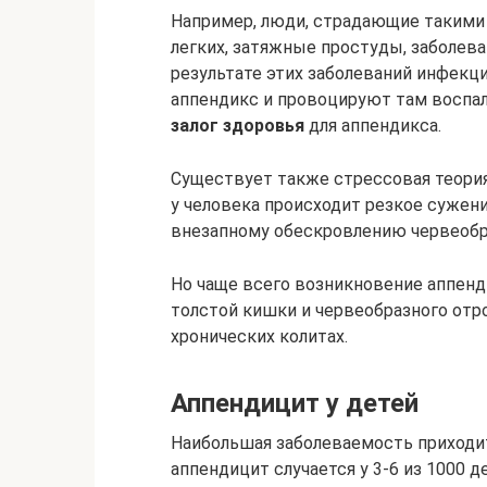
Например, люди, страдающие такими б
легких, затяжные простуды, заболева
результате этих заболеваний инфекц
аппендикс и провоцируют там воспал
залог здоровья
для аппендикса.
Существует также стрессовая теория.
у человека происходит резкое сужен
внезапному обескровлению червеобра
Но чаще всего возникновение аппен
толстой кишки и червеобразного отрос
хронических колитах.
Аппендицит у детей
Наибольшая заболеваемость приходитс
аппендицит случается у 3-6 из 1000 д