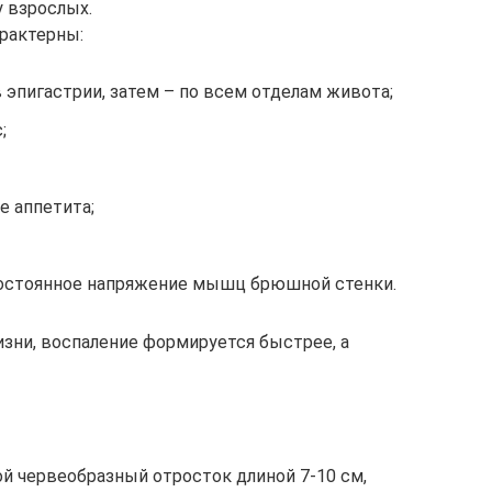
у взрослых.
рактерны:
в эпигастрии, затем – по всем отделам живота;
;
е аппетита;
постоянное напряжение мышц брюшной стенки.
изни, воспаление формируется быстрее, а
ой червеобразный отросток длиной 7-10 см,