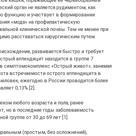
епой кишки, поражающее ее червеобразный
еский орган не является рудиментом, как
ую функцию и участвует в формировании
вняя «мода» на профилактическую
еальной клинической почвы. Тем не менее при
димо расставаться хирургическим путем.
оисхождение, развивается быстро и требует
стрый аппендицит находится в группе 7
 в симптомокомплекс «Острый живот», занимая
астота встречаемости острого аппендицита в
 человек, ежегодно в России проводится более
ляет 0,13% [2].
еком любого возраста и пола, ранее
ет, но в последние годы заболеваемость
й группе от 30 до 69 лет [1].
ральным (простым, без осложнений),