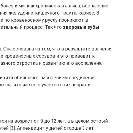
олезнями, как хроническая ангина, воспаление
ния желудочно-кишечного тракта, кариес. В
ии по кровеносному руслу проникают в
ительный процесс. Так что
здоровые зубы —
 Она основана на том, что в результате волнения
ие кровеносных сосудов и это приводит к
зного отростка и развитию его воспаления.
дицита объясняют засорением соединения
тка, что часто случается при запорах и
я на возраст от 9 до 12 лет, а в целом острый
етей [3]. Аппендицит у детей старше 3 лет