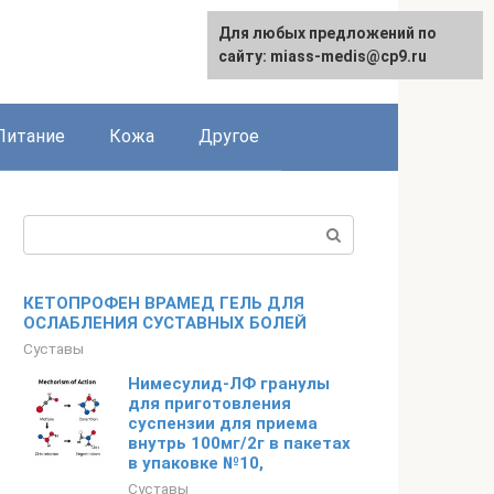
Для любых предложений по
сайту: miass-medis@cp9.ru
Питание
Кожа
Другое
Поиск:
КЕТОПРОФЕН ВРАМЕД ГЕЛЬ ДЛЯ
ОСЛАБЛЕНИЯ СУСТАВНЫХ БОЛЕЙ
Суставы
Нимесулид-ЛФ гранулы
для приготовления
суспензии для приема
внутрь 100мг/2г в пакетах
в упаковке №10,
Суставы