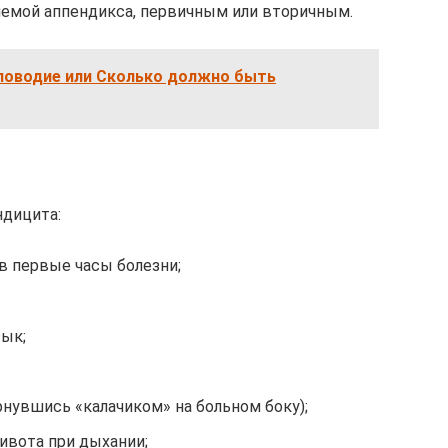
иемой аппендикса, первичным или вторичным.
ловодие или Сколько должно быть
ндицита:
 в первые часы болезни;
зык;
нувшись «калачиком» на больном боку);
ивота при дыхании;