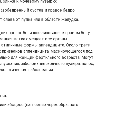
а, ближе к мочевому пузырю;
тазобедренный сустав и правое бедро;
 слева от пупка или в области желудка.
них сроках боли локализованы в правом боку
менная матка смещает все органы.
атипичные формы аппендицита. Около трети
х признаков аппендицита, маскирующегося под
ально для женщин фертильного возраста. Могут
пускания, заболевания желчного пузыря, понос,
екологические заболевания.
тка;
или абсцесс (нагноение червеобразного