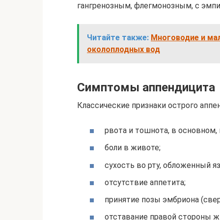
гангренозным, флегмонозным, с эмп
Читайте также:
Многоводие и ма
околоплодных вод
Симптомы аппендицита
Классические признаки острого аппе
рвота и тошнота, в основном,
боли в животе;
сухость во рту, обложенный я
отсутствие аппетита;
принятие позы эмбриона (свер
отставание правой стороны ж