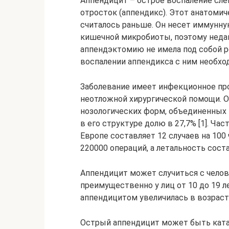
Аппендицит – острое воспаление сл
отросток (аппендикс). Этот анатомич
считалось раньше. Он несет иммунн
кишечной микробиоты, поэтому неда
аппендэктомию не имела под собой р
воспалении аппендикса с ним необхо
Заболевание имеет инфекционное пр
неотложной хирургической помощи. О
нозологических форм, объединенных
в его структуре долю в 27,7% [1]. Ч
Европе составляет 12 случаев на 100
220000 операций, а летальность состав
Аппендицит может случиться с челов
преимущественно у лиц от 10 до 19 л
аппендицитом увеличилась в возрастно
Острый аппендицит может быть ката