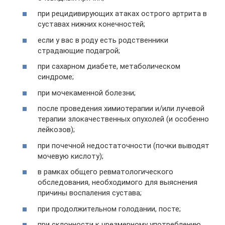
при рецидивирующих атаках острого артрита в
суставах нижних конечностей;
если у вас в роду есть родственники
страдающие подагрой;
при сахарном диабете, метаболическом
синдроме;
при мочекаменной болезни;
после проведения химиотерапии и/или лучевой
терапии злокачественных опухолей (и особенно
лейкозов);
при почечной недостаточности (почки выводят
мочевую кислоту);
в рамках общего ревматологического
обследования, необходимого для выяснения
причины воспаления сустава;
при продолжительном голодании, посте;
при склонности к чрезмерному употреблению