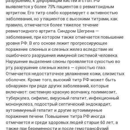
разрушению, к деформации кистей и стоп. РФ
выявляется у более 75% пациентов с ревматоидным
артритом. Его титр слабо коррелирует с активностью
заболевания, но у пациентов с высокими титрами, как
правило, отмечается более тяжелое течение
ревматоидного артрита. Синдром Шегрена —
заболевание, при котором также отмечается повышение
уровня РФ. В его основе лежит прогрессирующее
поражение слюнных и слезных желез вследствие их
ошибочного разрушения иммунной системой человека.
Нарушение выделения слюны проявляется сухостью во
рту, разрушение слезных желез — сухостью глаз.
Отмечается недостаточное увлажнение кожи, слизистых
оболочек. Кроме того, высокий титр РФ может быть
обнаружен при ряде других заболеваний, которые
включают: системную красную волчанку, полимиозит,
туберкулез, сифилис, вирусный гепатит, инфекционный
мононуклеоз, подострый септический эндокардит,
аутоиммунный гепатит и другие аутоиммунные
поражения печени. Повышение титра РФ иногда
отмечается и среди здоровых людей старше 60 лет, а
также при беременности и после гемотрансфузий