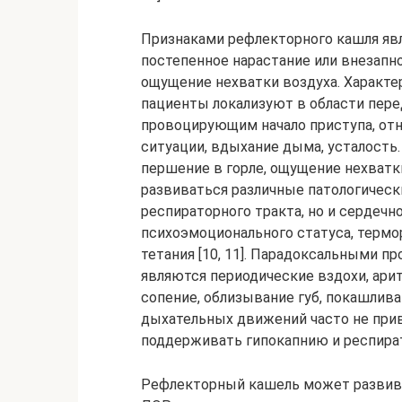
Признаками рефлекторного кашля явл
постепенное нарастание или внезапн
ощущение нехватки воздуха. Характе
пациенты локализуют в области пере
провоцирующим начало приступа, отн
ситуации, вдыхание дыма, усталость.
першение в горле, ощущение нехватки
развиваться различные патологическ
респираторного тракта, но и сердечн
психоэмоционального статуса, термо
тетания [10, 11]. Парадоксальными 
являются периодические вздохи, ари
сопение, облизывание губ, покашлива
дыхательных движений часто не прив
поддерживать гипокапнию и респирато
Рефлекторный кашель может развива