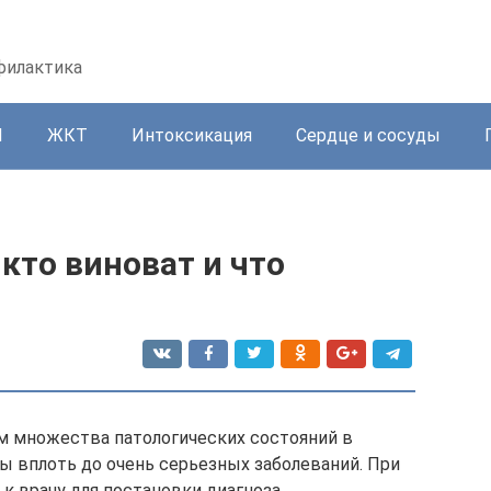
офилактика
И
ЖКТ
Интоксикация
Сердце и сосуды
кто виноват и что
 множества патологических состояний в
ды вплоть до очень серьезных заболеваний. При
к врачу для постановки диагноза.