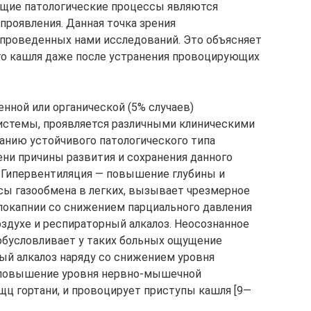
ющие патологические процессы являются
роявления. Данная точка зрения
 проведенных нами исследований. Это объясняет
го кашля даже после устранения провоцирующих
енной или органической (5% случаев)
истемы, проявляется различными клиническими
анию устойчивого патологического типа
ени причины развития и сохранения данного
Гипервентиляция — повышение глубины и
сы газообмена в легких, вызывает чрезмерное
покапнии со снижением парциального давления
оздухе и респираторный алкалоз. Неосознанное
обусловливает у таких больных ощущение
ый алкалоз наряду со снижением уровня
 повышение уровня нервно-мышечной
щц гортани, и провоцирует приступы кашля [9—