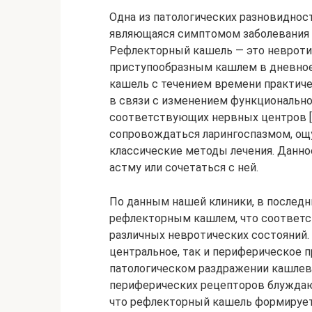
Одна из патологических разновиднос
являющаяся симптомом заболевания 
Рефлекторный кашель — это невроти
приступообразным кашлем в дневное
кашель с течением времени практич
в связи с изменением функциональн
соответствующих нервных центров [4,
сопровождаться ларингоспазмом, ощ
классические методы лечения. Данн
астму или сочетаться с ней.
По данным нашей клиники, в последн
рефлекторным кашлем, что соответ
различных невротических состояний
центральное, так и периферическое 
патологическом раздражении кашлево
периферических рецепторов блуждаю
что рефлекторный кашель формирует