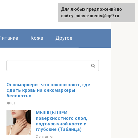
Для любых предложений по
сайту: miass-medis@cp9.ru
Питание
Кожа
Другое
Поиск:
Онкомаркеры: что показывают, где
сдать кровь на онкомаркеры
бесплатно
ЖКТ
МЫШЦЫ ШЕИ
поверхностного слоя,
подъязычной кости и
глубокие (Таблица)
Суставы