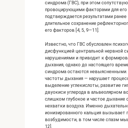
синдрома (ГВС), при этом сопутству
провоцирующими факторами для его п
подтверждается результатами ранее
длительное сохранение рефлекторно
его факторов [4, 5, 9—11].
Известно, что ГВС обусловлен психог
дисфункцией центральной нервной с
нарушениями и приводит к формиров
дыхания, однако до настоящего врем
синдрома остаются невыясненными. 
частоты дыхания — нарушает процес
выделение углекислоты, развитие ги
двуокиси углерода в альвеолярном в
слишком глубокое и частое дыхание 
нехватки воздуха. Именно дыхательн
ионизированного кальция вызывает
возбудимости, в том числе спазм мы
12].