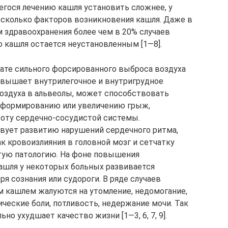
егося лечению кашля установить сложнее, у
сколько факторов возникновения кашля. Даже в
 здравоохранения более чем в 20% случаев
 кашля остается неустановленным [1—8].
ате сильного форсированного выброса воздуха
овышает внутрилегочное и внутригрудное
воздуха в альвеолы, может способствовать
 формированию или увеличению грыж,
боту сердечно-сосудистой системы.
вует развитию нарушений сердечного ритма,
к кровоизлияния в головной мозг и сетчатку
стую патологию. На фоне повышения
ашля у некоторых больных развивается
я сознания или судороги. В ряде случаев
 кашлем жалуются на утомление, недомогание,
ические боли, потливость, недержание мочи. Так
о ухудшает качество жизни [1—3, 6, 7, 9].