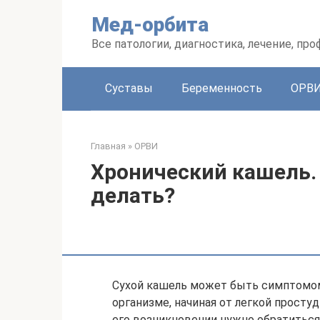
Перейти
Мед-орбита
к
контенту
Все патологии, диагностика, лечение, пр
Суставы
Беременность
ОРВ
Главная
»
ОРВИ
Хронический кашель. 
делать?
Сухой кашель может быть симптомом
организме, начиная от легкой просту
его возникновении нужно обратиться 