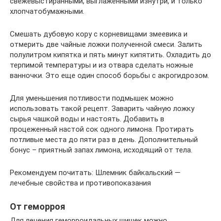
свежевыстиранными, выглаженными изнутри, и только
хлопчатобумажными.
Смешать дубовую кору с корневищами змеевика и
отмерить две чайные ложки полученной смеси. Залить
полулитром кипятка и пять минут кипятить. Охладить до
терпимой температуры и из отвара сделать ножные
ванночки. Это еще один способ борьбы с акрогидрозом.
Для уменьшения потливости подмышек можно
использовать такой рецепт. Заварить чайную ложку
сырья чашкой воды и настоять. Добавить в
процеженный настой сок одного лимона. Протирать
потливые места до пяти раз в день. Дополнительный
бонус – приятный запах лимона, исходящий от тела.
Рекомендуем почитать: Шлемник байкальский —
лечебные свойства и противопоказания
От геморроя
Для лечения геморроидальных шишек можно