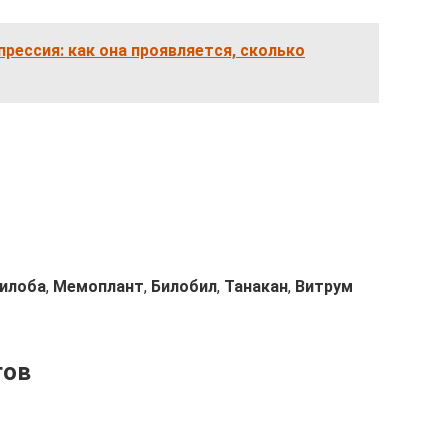
рессия: как она проявляется, сколько
Билоба
,
Мемоплант
,
Билобил
,
Танакан
,
Витрум
гов