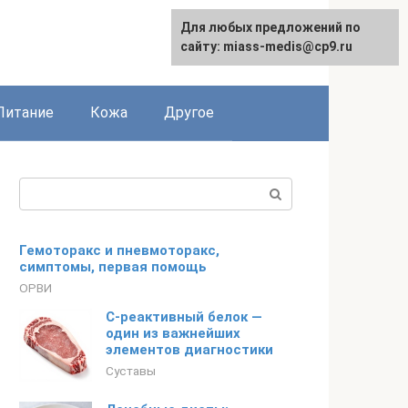
Для любых предложений по
сайту: miass-medis@cp9.ru
Питание
Кожа
Другое
Поиск:
Гемоторакс и пневмоторакс,
симптомы, первая помощь
ОРВИ
C-реактивный белок —
один из важнейших
элементов диагностики
Суставы