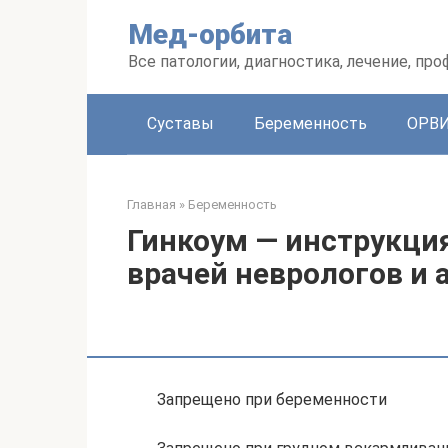
Перейти
Мед-орбита
к
контенту
Все патологии, диагностика, лечение, пр
Суставы
Беременность
ОРВ
Главная
»
Беременность
Гинкоум — инструкци
врачей неврологов и 
Запрещено при беременности