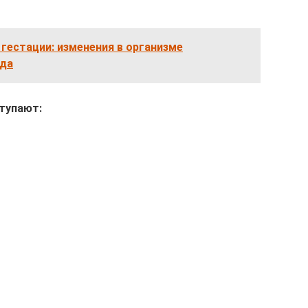
гестации: изменения в организме
ода
тупают: