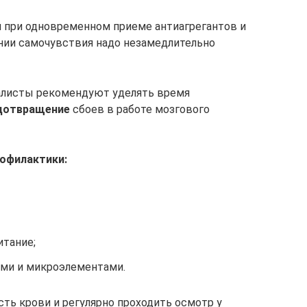
н при одновременном приеме антиагрегантов и
нии самочувствия надо незамедлительно
алисты рекомендуют уделять время
дотвращение
сбоев в работе мозгового
рофилактики:
итание;
ами и микроэлементами.
ь крови и регулярно проходить осмотр у