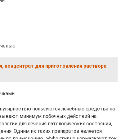
ии
еченью
л, концентрат для приготовления раствора
очками
опулярностью пользуются лечебные средства на
казывают минимум побочных действий на
рологии для лечения патологических состояний,
ния. Одним их таких препаратов является
ции по применению, эффективно нормализует ток