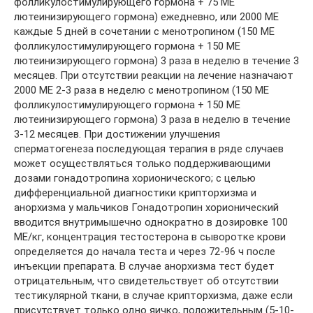
фолликулостимулирующего гормона + 75 МЕ
лютеинизирующего гормона) ежедневно, или 2000 МE
каждые 5 дней в сочетании с менотропином (150 МЕ
фолликулостимулирующего гормона + 150 МЕ
лютеинизирующего гормона) 3 раза в неделю в течение 3
месяцев. При отсутствии реакции на лечение назначают
2000 МE 2-3 раза в неделю с менотропином (150 МЕ
фолликулостимулирующего гормона + 150 МЕ
лютеинизирующего гормона) 3 раза в неделю в течение
3-12 месяцев. При достижении улучшения
сперматогенеза последующая терапия в ряде случаев
может осуществляться только поддерживающими
дозами гонадотропина хорионического; с целью
дифференциальной диагностики крипторхизма и
анорхизма у мальчиков Гонадотропин хорионический
вводится внутримышечно однократно в дозировке 100
МЕ/кг, концентрация тестостерона в сыворотке крови
определяется до начала теста и через 72-96 ч после
инъекции препарата. В случае анорхизма тест будет
отрицательным, что свидетельствует об отсутствии
тестикулярной ткани, в случае крипторхизма, даже если
присутствует только одно яичко, положительным (5-10-