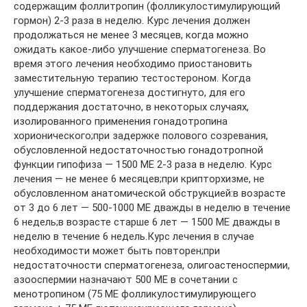
содержащим фоллитропин (фолликулостимулирующий
гормон) 2-3 раза в неделю. Курс лечения должен
продолжаться не менее 3 месяцев, когда можно
ожидать какое-либо улучшение сперматогенеза. Во
время этого лечения необходимо приостановить
заместительную терапию тестостероном. Когда
улучшение сперматогенеза достигнуто, для его
поддержания достаточно, в некоторых случаях,
изолированного применения гонадотропина
хорионического;при задержке полового созревания,
обусловленной недостаточностью гонадотропной
функции гипофиза — 1500 МE 2-3 раза в неделю. Курс
лечения — не менее 6 месяцев;при крипторхизме, не
обусловленном анатомической обструкцией:в возрасте
от 3 до 6 лет — 500-1000 МE дважды в неделю в течение
6 недель;в возрасте старше 6 лет — 1500 МE дважды в
неделю в течение 6 недель.Курс лечения в случае
необходимости может быть повторен;при
недостаточности сперматогенеза, олигоастеноспермии,
азооспермии назначают 500 МE в сочетании с
менотропином (75 МЕ фолликулостимулирующего