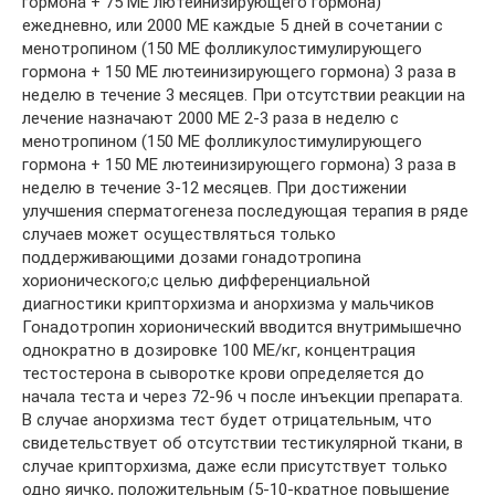
гормона + 75 МЕ лютеинизирующего гормона)
ежедневно, или 2000 МE каждые 5 дней в сочетании с
менотропином (150 МЕ фолликулостимулирующего
гормона + 150 МЕ лютеинизирующего гормона) 3 раза в
неделю в течение 3 месяцев. При отсутствии реакции на
лечение назначают 2000 МE 2-3 раза в неделю с
менотропином (150 МЕ фолликулостимулирующего
гормона + 150 МЕ лютеинизирующего гормона) 3 раза в
неделю в течение 3-12 месяцев. При достижении
улучшения сперматогенеза последующая терапия в ряде
случаев может осуществляться только
поддерживающими дозами гонадотропина
хорионического;с целью дифференциальной
диагностики крипторхизма и анорхизма у мальчиков
Гонадотропин хорионический вводится внутримышечно
однократно в дозировке 100 МЕ/кг, концентрация
тестостерона в сыворотке крови определяется до
начала теста и через 72-96 ч после инъекции препарата.
В случае анорхизма тест будет отрицательным, что
свидетельствует об отсутствии тестикулярной ткани, в
случае крипторхизма, даже если присутствует только
одно яичко, положительным (5-10-кратное повышение