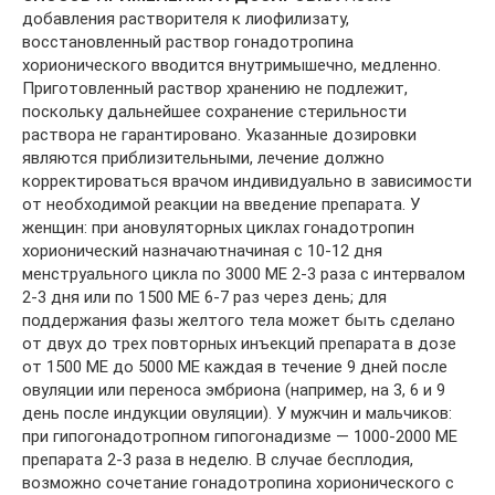
добавления растворителя к лиофилизату,
восстановленный раствор гонадотропина
хорионического вводится внутримышечно, медленно.
Приготовленный раствор хранению не подлежит,
поскольку дальнейшее сохранение стерильности
раствора не гарантировано. Указанные дозировки
являются приблизительными, лечение должно
корректироваться врачом индивидуально в зависимости
от необходимой реакции на введение препарата. У
женщин: при ановуляторных циклах гонадотропин
хорионический назначаютначиная с 10-12 дня
менструального цикла по 3000 МЕ 2-3 раза с интервалом
2-3 дня или по 1500 МЕ 6-7 раз через день; для
поддержания фазы желтого тела может быть сделано
от двух до трех повторных инъекций препарата в дозе
от 1500 МЕ до 5000 МЕ каждая в течение 9 дней после
овуляции или переноса эмбриона (например, на 3, 6 и 9
день после индукции овуляции). У мужчин и мальчиков:
при гипогонадотропном гипогонадизме — 1000-2000 МE
препарата 2-3 раза в неделю. В случае бесплодия,
возможно сочетание гонадотропина хорионического с