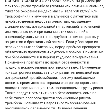
ОСОБЫЕ УКАЗАНИЯ
С осторожностью. Лица,имеющие
факторы риска тромбоза (личный или семейный анамнез,
тяжелое ожирение (индекс массы тела >30 кг/м2) или
тромбофилия). У мужчин и мальчиков с латентной или
явной сердечной недостаточностью, нарушением
функции почек, артериальной гипертензией, эпилепсией
или мигренью (или при наличии этих состояний в
анамнезе);у мальчиков в предпубертатном возрасте; у
пациентов с бронхиальной астмой. Если у Вас одно из
перечисленных заболеваний, перед приёмом препарата
обязательно проконсультируйтесь с врачом. Применение
при беременности и в период грудного вскармливания.
Применение препарата во время беременности и
грудного вскармливания противопоказано. Применение
гонадотропина повышает риск развития венозной или
артериальной тромбоэмболии, поэтому необходимо
оценить преимущества терапии экстракорпорального
оплодотворения пациентам, попадающим в группу риска.
Также следует отметить, что беременность сама по
себе также сопровождается повышенным риском
тромбоза. Повышается вероятность возникновения
многоплодной беременности. Во время лечения