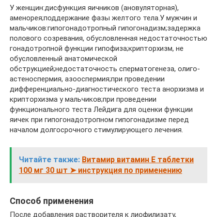
У женщин:дисфункция яичников (ановуляторная),
аменорея;поддержание фазы желтого тела.У мужчин и
мальчиков:гипогонадотропный гипогонадизм;задержка
полового созревания, обусловленная недостаточностью
гонадотропной функции гипофиза;крипторхизм, не
обусловленный анатомической
обструкцией;недостаточность сперматогенеза, олиго-
астеноспермия, азооспермия;при проведении
дифференциально-диагностического теста анорхизма и
крипторхизма у мальчиков;при проведении
функционального теста Лейдига для оценки функции
яичек при гипогонадотропном гипогонадизме перед
началом долгосрочного стимулирующего лечения.
Читайте также:
Витамир витамин Е таблетки
100 мг 30 шт ➤ инструкция по применению
Способ применения
После добавления растворителя к лиофилизату,