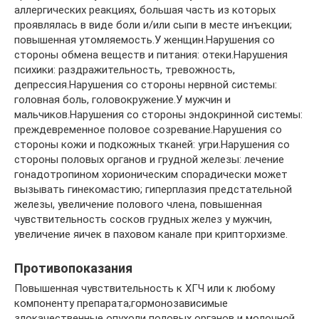
аллергических реакциях, большая часть из которых
проявлялась в виде боли и/или сыпи в месте инъекции;
повышенная утомляемость.У женщин.Нарушения со
стороны обмена веществ и питания: отеки.Нарушения
психики: раздражительность, тревожность,
депрессия.Нарушения со стороны нервной системы:
головная боль, головокружение.У мужчин и
мальчиков.Нарушения со стороны эндокринной системы:
преждевременное половое созревание.Нарушения со
стороны кожи и подкожных тканей: угри.Нарушения со
стороны половых органов и грудной железы: лечение
гонадотропином хорионическим спорадически может
вызывать гинекомастию; гиперплазия предстательной
железы, увеличение полового члена, повышенная
чувствительность сосков грудных желез у мужчин,
увеличение яичек в паховом канале при крипторхизме.
Противопоказания
Повышенная чувствительность к ХГЧ или к любому
компоненту препарата;гормонозависимые
злокачественные опухоли половых органов и молочной