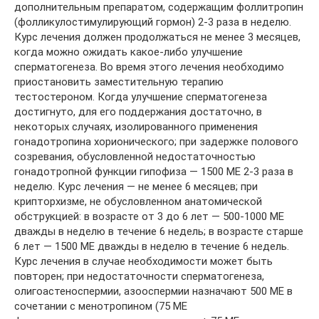
дополнительным препаратом, содержащим фоллитропин
(фолликулостимулирующий гормон) 2-3 раза в неделю.
Курс лечения должен продолжаться не менее 3 месяцев,
когда можно ожидать какое-либо улучшение
сперматогенеза. Во время этого лечения необходимо
приостановить заместительную терапию
тестостероном. Когда улучшение сперматогенеза
достигнуто, для его поддержания достаточно, в
некоторых случаях, изолированного применения
гонадотропина хорионического; при задержке полового
созревания, обусловленной недостаточностью
гонадотропной функции гипофиза — 1500 МE 2-3 раза в
неделю. Курс лечения — не менее 6 месяцев; при
крипторхизме, не обусловленном анатомической
обструкцией: в возрасте от 3 до 6 лет — 500-1000 МE
дважды в неделю в течение 6 недель; в возрасте старше
6 лет — 1500 МE дважды в неделю в течение 6 недель.
Курс лечения в случае необходимости может быть
повторен; при недостаточности сперматогенеза,
олигоастеноспермии, азооспермии назначают 500 МE в
сочетании с менотропином (75 МЕ