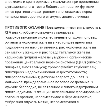
анорхизма и крипторхизма у мальчиков; при проведении
функционального теста Лейдига для оценки функции
яичек при гипогонадотропном гипогонадизме перед
началом долгосрочного стимулирующего лечения.
ПРОТИВОПОКАЗАНИЯ
Повышенная чувствительность к
ХГЧ или к любому компоненту препарата;
гормонозависимые злокачественные опухоли половых
органов и молочной железы в настоящее время или
подозрение на них (рак яичника, рак молочной железы,
рак матки у женщин и рак предстательной железы,
карцинома грудной железы у мужчин); органические
поражения центральной нервной системы (ЦНС) (опухоли
гипофиза, гипоталамуса); тромбофлебит глубоких вен;
гипотиреоз; надпочечниковая недостаточность;
гиперпролактинемия; детский возраст до 3 лет. У
мальчиков: преждевременное половое созревание. У
мужчин: бесплодие, не связанное с гипогонадотропным
гипогонадизмом. У женщин: неправильное формирование
половых органов, несовместимое с беременностью;
фиброзная опухоль матки, несовместимая с