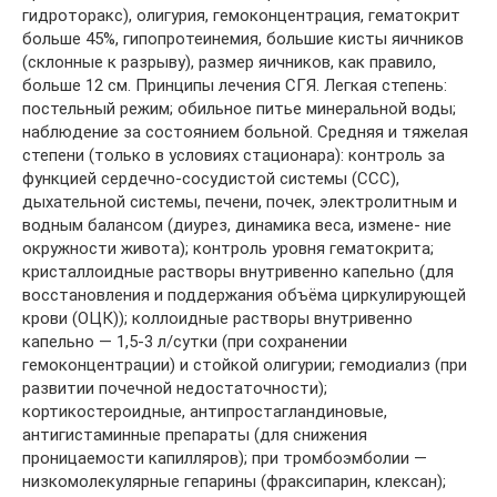
гидроторакс), олигурия, гемоконцентрация, гематокрит
больше 45%, гипопротеинемия, большие кисты яичников
(склонные к разрыву), размер яичников, как правило,
больше 12 см. Принципы лечения СГЯ. Легкая степень:
постельный режим; обильное питье минеральной воды;
наблюдение за состоянием больной. Средняя и тяжелая
степени (только в условиях стационара): контроль за
функцией сердечно-сосудистой системы (ССС),
дыхательной системы, печени, почек, электролитным и
водным балансом (диурез, динамика веса, измене- ние
окружности живота); контроль уровня гематокрита;
кристаллоидные растворы внутривенно капельно (для
восстановления и поддержания объёма циркулирующей
крови (ОЦК)); коллоидные растворы внутривенно
капельно — 1,5-3 л/сутки (при сохранении
гемоконцентрации) и стойкой олигурии; гемодиализ (при
развитии почечной недостаточности);
кортикостероидные, антипростагландиновые,
антигистаминные препараты (для снижения
проницаемости капилляров); при тромбоэмболии —
низкомолекулярные гепарины (фраксипарин, клексан);