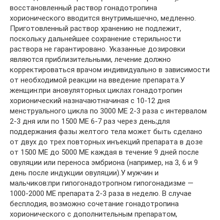
восстановленный раствор гонадотропина
хорионического вводится внутримышечно, медленно.
Приготовленный раствор хранению не подлежит,
поскольку дальнейшее сохранение стерильности
раствора не гарантировано. Указанные дозировки
являются приблизительными, лечение должно
корректироваться врачом индивидуально в зависимости
от необходимой реакции на введение препарата.У
женщин:при ановуляторных циклах гонадотропин
хорионический назначаютначиная с 10-12 дня
менструального цикла по 3000 МЕ 2-3 раза с интервалом
2-3 дня или по 1500 МЕ 6-7 раз через день;для
поддержания фазы желтого тела может быть сделано
от двух до трех повторных инъекций препарата в дозе
от 1500 МЕ до 5000 МЕ каждая в течение 9 дней после
овуляции или переноса эмбриона (например, на 3, 6 и 9
день после индукции овуляции).У мужчин и
мальчиков:при гипогонадотропном гипогонадизме —
1000-2000 МE препарата 2-3 раза в неделю. В случае
бесплодия, возможно сочетание гонадотропина
хорионического с дополнительным препаратом,