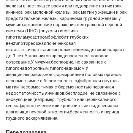
железы в настоящее время или подозрение на них (рак
яичника, рак молочной железы, рак матки у женщин и рак
предстательной железы, карцинома грудной железы у
мужчин);органические поражения центральной нервной
системы (ЦНС) (опухоли гипофиза,
гипоталамуса);тромбофлебит глубоких
вен;гипотиреоз;надпочечниковая
недостаточность;гиперпролактинемия;детский возраст
до 3 лет.У мальчиков:преждевременное половое
созревание.У мужчин:бесплодие, не связанное с
гипогонадотропным гипогонадизмом.У
женщин:неправильное формирование половых органов,
несовместимое с беременностью;фиброзная опухоль
матки, несовместимая с беременностью;первичная
недостаточность яичников;бесплодие, не связанное с
ановуляцией (например, трубного или цервикального
генеза);кровотечение или кровянистые выделения из
влагалища неясной этиологии;беременность и период
грудного вскармливания.
Передозировка