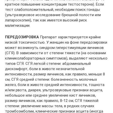
кратное повышение концентрации тестостерона). Если
тест слабоположительный, необходим поиск гонады
(ультразвуковое исследование брюшной полости или
лапароскопия), так как имеется высокий риск
малигнизации.
ПЕРЕДОЗИРОВКА
Препарат характеризуется крайне
низкой токсичностью. У женщин на фоне передозировки
может возникнуть синдром гиперстимуляции яичников
(СГЯ). В зависимости от степени тяжести (на основании
клиниколабораторных симптомов), выделяют несколько
типов СГЯ. СГЯ легкой степени: абдоминальный
дискомфорт, боли в животе незначительной
интенсивности, размер яичников, как правило, меньше 8
см; СГЯ средней степени: болезненность молочных
желез, боли в животе средней интенсивности, тошнота
и/или рвота, диарея, ультрозвуковые признаки асцита,
небольшое или среднее увеличение кист яичников,
размер яичников, как правило, 8-12 см; СГЯ тяжелой
степени: увеличение массы тела, в редких случаях
тромбоэмболии, клинические признаки асцита (иногда