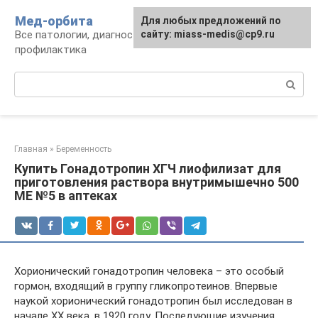
Перейти
Мед-орбита
Для любых предложений по
к
Все патологии, диагностика, лечение,
сайту: miass-medis@cp9.ru
контенту
профилактика
Поиск:
Главная
»
Беременность
Купить Гонадотропин ХГЧ лиофилизат для
приготовления раствора внутримышечно 500
МЕ №5 в аптеках
Хорионический гонадотропин человека – это особый
гормон, входящий в группу гликопротеинов. Впервые
наукой хорионический гонадотропин был исследован в
начале ХХ века, в 1920 году. Последующие изучения