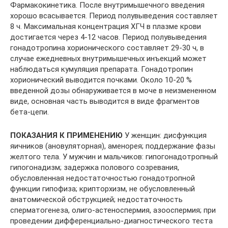
Фармакокинетика. После внутримышечного введения
хорошо всасывается. Период полувыведения составляет
8 ч. Максимальная концентрация ХГЧ в плазме крови
достигается через 4-12 часов. Период полувыведения
гонадотропина хорионического составляет 29-30 ч, в
случае ежедневных внутримышечных инъекций может
наблюдаться кумуляция препарата. Гонадотропин
хорионический выводится почками. Около 10-20 %
введенной дозы обнаруживается в моче в неизмененном
виде, основная часть выводится в виде фрагментов
бета-цепи.
ПОКАЗАНИЯ К ПРИМЕНЕНИЮ
У женщин: дисфункция
яичников (ановуляторная), аменорея; поддержание фазы
желтого тела. У мужчин и мальчиков: гипогонадотропный
гипогонадизм; задержка полового созревания,
обусловленная недостаточностью гонадотропной
функции гипофиза; крипторхизм, не обусловленный
анатомической обструкцией; недостаточность
сперматогенеза, олиго-астеноспермия, азооспермия; при
проведении дифференциально-диагностического теста