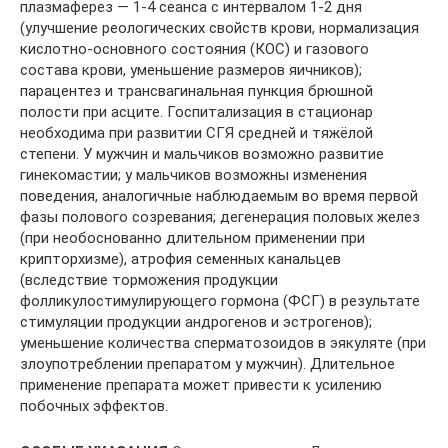
плазмаферез — 1-4 сеанса с интервалом 1-2 дня
(улучшение реологических свойств крови, нормализация
кислотно-основного состояния (КОС) и газового
состава крови, уменьшение размеров яичников);
парацентез и трансвагинальная пункция брюшной
полости при асците. Госпитализация в стационар
необходима при развитии СГЯ средней и тяжёлой
степени. У мужчин и мальчиков возможно развитие
гинекомастии; у мальчиков возможны изменения
поведения, аналогичные наблюдаемым во время первой
фазы полового созревания; дегенерация половых желез
(при необоснованно длительном применении при
крипторхизме), атрофия семенных канальцев
(вследствие торможения продукции
фолликулостимулирующего гормона (ФСГ) в результате
стимуляции продукции андрогенов и эстрогенов);
уменьшение количества сперматозоидов в эякуляте (при
злоупотреблении препаратом у мужчин). Длительное
применение препарата может привести к усилению
побочных эффектов.