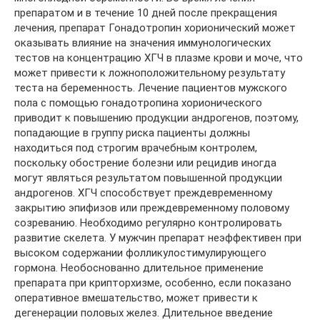
препаратом и в течение 10 дней после прекращения
лечения, препарат Гонадотропин хорионический может
оказывать влияние на значения иммунологических
тестов на концентрацию ХГЧ в плазме крови и моче, что
может привести к ложноположительному результату
теста на беременность. Лечение пациентов мужского
пола с помощью гонадотропина хорионического
приводит к повышению продукции андрогенов, поэтому,
попадающие в группу риска пациенты должны
находиться под строгим врачебным контролем,
поскольку обострение болезни или рецидив иногда
могут являться результатом повышенной продукции
андрогенов. ХГЧ способствует преждевременному
закрытию эпифизов или преждевременному половому
созреванию. Необходимо регулярно контролировать
развитие скелета. У мужчин препарат неэффективен при
высоком содержании фолликулостимулирующего
гормона. Необоснованно длительное применение
препарата при крипторхизме, особенно, если показано
оперативное вмешательство, может привести к
дегенерации половых желез. Длительное введение